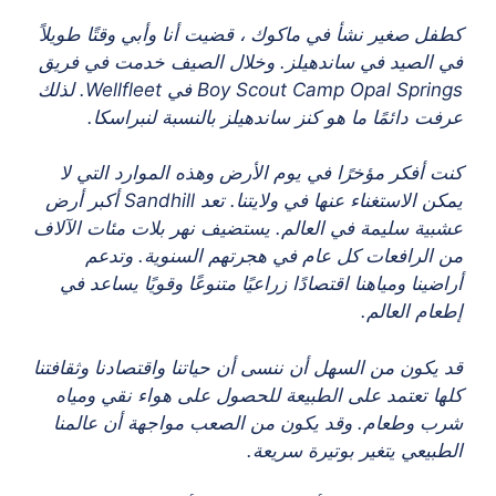
كطفل صغير نشأ في ماكوك ، قضيت أنا وأبي وقتًا طويلاً
في الصيد في ساندهيلز. وخلال الصيف خدمت في فريق
Boy Scout Camp Opal Springs في Wellfleet. لذلك
عرفت دائمًا ما هو كنز ساندهيلز بالنسبة لنبراسكا.
كنت أفكر مؤخرًا في يوم الأرض وهذه الموارد التي لا
يمكن الاستغناء عنها في ولايتنا. تعد Sandhill أكبر أرض
عشبية سليمة في العالم. يستضيف نهر بلات مئات الآلاف
من الرافعات كل عام في هجرتهم السنوية. وتدعم
أراضينا ومياهنا اقتصادًا زراعيًا متنوعًا وقويًا يساعد في
إطعام العالم.
قد يكون من السهل أن ننسى أن حياتنا واقتصادنا وثقافتنا
كلها تعتمد على الطبيعة للحصول على هواء نقي ومياه
شرب وطعام. وقد يكون من الصعب مواجهة أن عالمنا
الطبيعي يتغير بوتيرة سريعة.