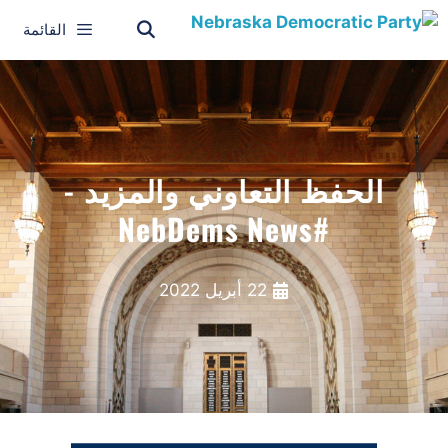
القائمة
الحفظ التعاوني والمزيد -
#NebDems News
22 أبريل 2022