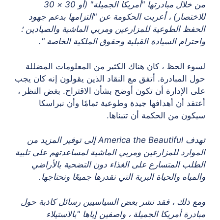
من خلال مبادرتها "أمريكا الجميلة" (أو 30 × 30
للاختصار) ، أعربت الحكومة عن "التزامها بدعم جهود
الحفظ الطوعية للمزارعين ومربي الماشية والصيادين ؛
واحترام السيادة القبلية وحقوق الملكية الخاصة ".
لسوء الحظ ، كان هناك الكثير من المعلومات المضللة
حول المبادرة. أتفق مع النقاد الذين يقولون إنه كان يجب
على الإدارة أن تكون أوضح بشأن الاقتراح. بغض النظر ،
أعتقد أن أهدافها جيدة وطوعية تمامًا وأن نبراسكا
سيكون من الحكمة أن تتبناها.
تهدف America the Beautiful إلى توفير المزيد من
الموارد للمزارعين ومربي الماشية لمساعدتهم على تلبية
الطلب المتسارع على الغذاء دون التضحية بالأراضي
والمياه والحياة البرية التي نقدرها جميعًا ونحتاجها.
ومع ذلك ، فقد نشر بعض السياسيين رسائل كاذبة حول
مبادرة أمريكا الجميلة ، واصفين إياها "بالاستيلاء