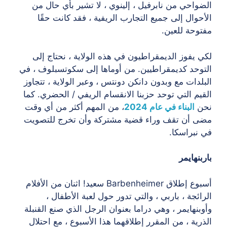
الضواحي من نابرفيل ، إلينوي ، لا تشير بأي حال من
الأحوال إلى جميع التجارب الريفية ، فقد كانت حقًا
مفتوحة للعين.
لكي يفوز الديمقراطيون في هذه الولاية ، نحتاج إلى
التوحد كديمقراطيين. من أوماها إلى سكوتسبلوف ، في
البلدات مع وبدون دانكن دونتس ، وعبر الولاية ، تتجاوز
القيم التي توحد حزبنا الانقسام الريفي / الحضري. كما
نحن
البناء في عام 2024
، من المهم أكثر من أي وقت
مضى أن تقف وراء قضية مشتركة وأن تخرج للتصويت
في نبراسكا.
باربنهايمر
أسبوع إطلاق Barbenheimer سعيد! اثنان من الأفلام
الرائجة ، باربي ، والتي تدور حول لعبة الأطفال ،
وأوبنهايمر ، وهي دراما بعنوان الرجل الذي صنع القنبلة
الذرية ، من المقرر إطلاقهما هذا الأسبوع ، مع احتلال