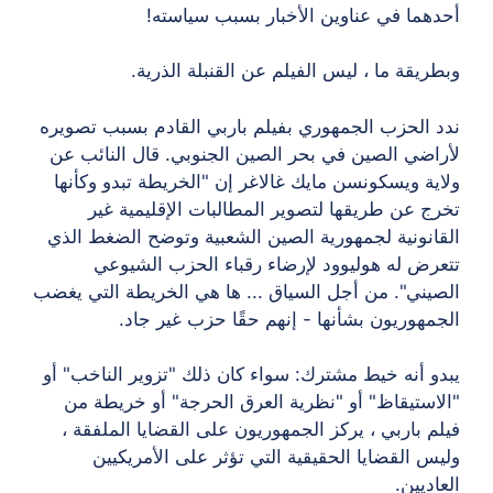
أحدهما في عناوين الأخبار بسبب سياسته!
وبطريقة ما ، ليس الفيلم عن القنبلة الذرية.
ندد الحزب الجمهوري بفيلم باربي القادم بسبب تصويره
لأراضي الصين في بحر الصين الجنوبي. قال النائب عن
ولاية ويسكونسن مايك غالاغر إن "الخريطة تبدو وكأنها
تخرج عن طريقها لتصوير المطالبات الإقليمية غير
القانونية لجمهورية الصين الشعبية وتوضح الضغط الذي
تتعرض له هوليوود لإرضاء رقباء الحزب الشيوعي
الصيني". من أجل السياق ... ها هي الخريطة التي يغضب
الجمهوريون بشأنها - إنهم حقًا حزب غير جاد.
يبدو أنه خيط مشترك: سواء كان ذلك "تزوير الناخب" أو
"الاستيقاظ" أو "نظرية العرق الحرجة" أو خريطة من
فيلم باربي ، يركز الجمهوريون على القضايا الملفقة ،
وليس القضايا الحقيقية التي تؤثر على الأمريكيين
العاديين.