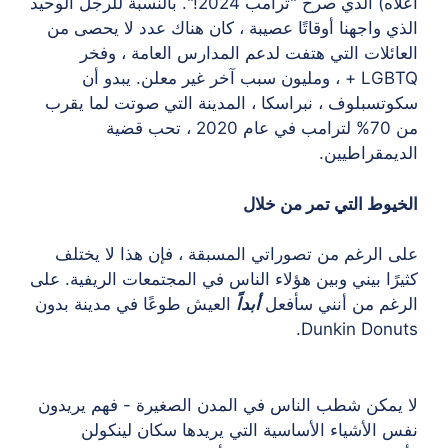
أعلاه) الذي صرخ "ترامب 2024!". بالنسبة للرجل الوحيد
الذي واجهنا أوقاتًا عصيبة ، كان هناك عدد لا يحصى من
العائلات التي هتفت لدعم المدارس العامة ، وفخر
LGBTQ + ، ومليون سبب آخر غير معلن. يبدو أن
سكوتسبلوف ، نبراسكا ، المدينة التي صوتت لما يقرب
من 70% لترامب في عام 2020 ، تحب قضية
الديمقراطيين.
الخيوط التي تمر من خلال
على الرغم من تصوراتي المسبقة ، فإن هذا لا يختلف
كثيرًا بيني وبين هؤلاء الناس في المجتمعات الريفية. على
الرغم من أنني سأفعل
أبداً
العيش طوعًا في مدينة بدون
Dunkin Donuts.
لا يمكن شطب الناس في المدن الصغيرة - فهم يريدون
نفس الأشياء الأساسية التي يريدها سكان لينكولن