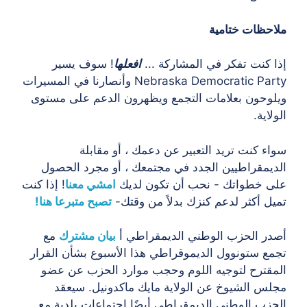
ملاحظات ختامية
إذا كنت تفكر في المشاركة ...
افعلها
! سوف يسير
Nebraska Democratic Party وأنصارنا في المسيرات
ويلوحون بعلامات التجمع ويظهرون الدعم على مستوى
الولاية.
سواء كنت تريد التعبير عن دعمك ، أو مقابلة
الديمقراطيين الجدد في مجتمعك ، أو مجرد الحصول
على خطواتك - نحب أن تكون لديك
امشي معنا
! إذا كنت
تميل أكثر لدعم كنزك بدلاً من وقتك-
تصبح متبرعا هنا!
أصدر الحزب الوطني الديمقراطي أ
بيان مشترك
مع
تجمع ستونوول الديموقراطي هذا الأسبوع بشأن القرار
المقترح لتوجيه اللوم وحجب موارد الحزب عن عضو
مجلس الشيوخ عن الولاية مايك ماكدونيل. سيعقد
الحزب الوطني الديمقراطي أيضًا اجتماعات بلدية مع