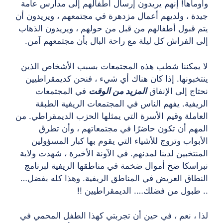
وأوماها! إنهم يريدون إرسال أطفالهم إلى مدارس عامة
جيدة ، ولديهم أعمال مزدهرة في مجتمعهم ، ويريدون أن
يتم قبول أطفالهم من قبل من حولهم ، ويريدون الذهاب
إلى الفراش كل ليلة مع راحة البال بأن مجتمعهم آمن.
لا يمكننا شطب هذه المجتمعات بسبب الأشخاص الذين
ينتخبونها. إذا كان هناك أي شيء ، فنحن كديمقراطيين
نحتاج إلى الإنفاق
المزيد من الوقت
في المجتمعات
الريفية. يفهم الناس في المجتمعات الريفية الطبقة
العاملة وقيم الأسرة التي يمثلها الحزب الديمقراطي. من
المهم أن تكون حاضرًا في مجتمعاتهم ، وأن تطرق
الأبواب وتروج للأشياء التي يقوم بها كبار المسؤولين
المنتخبين لدينا لمدنهم. في الآونة الأخيرة ، شهدت ولاية
نبراسكا ضخ أموال ضخمة في مناطقها الريفية لبرنامج
النطاق العريض في المناطق الريفية. وهذا كله بفضل…
.. طبول من فضلك…. الديمقراطيين !!
لذا ، نعم ، في حين أن تجربتي كهذا الطفل المحمي في