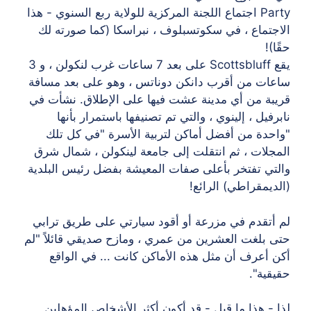
Party اجتماع اللجنة المركزية للولاية ربع السنوي - هذا
الاجتماع ، في سكوتسبلوف ، نبراسكا (كما صورته لك
حقًا)!
يقع Scottsbluff على بعد 7 ساعات غرب لنكولن ، و 3
ساعات من أقرب دانكن دوناتس ، وهو على بعد مسافة
قريبة من أي مدينة عشت فيها على الإطلاق. نشأت في
نابرفيل ، إلينوي ، والتي تم تصنيفها باستمرار بأنها
"واحدة من أفضل أماكن لتربية الأسرة "في كل تلك
المجلات ، ثم انتقلت إلى جامعة لينكولن ، شمال شرق
والتي تفتخر بأعلى صفات المعيشة بفضل رئيس البلدية
(الديمقراطي) الرائع!
لم أتقدم في مزرعة أو أقود سيارتي على طريق ترابي
حتى بلغت العشرين من عمري ، ومازح صديقي قائلاً "لم
أكن أعرف أن مثل هذه الأماكن كانت ... في الواقع
حقيقية".
لذا - هذا ما قيل - قد أكون أكثر الأشخاص المؤهلين