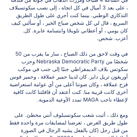
في الساعة 4 صباحًا وقررت الذهاب في جولة من فندقنا
، على بعد 3 أميال في كل اتجاه ، إلى نصب سكوتسبلاف
التذكاري الوطني. بينما كنت أجري على طول الطريق
السريع ، قال لي كل شخص صباح الخير ، أو سألني كيف
كان يومي ، أو أعطاني تلويحًا وابتسامة عابرة. كل.
أعزب. شخص.
في وقت لاحق من ذلك الصباح ، سار ما يقرب من 50
شخصًا من Nebraska Democratic Party وحزب
سكوتس بلاف الديمقراطي جنبًا إلى جنب في موكب
أوريغون تريل دايز. كان لدينا حمير عملاقة ، وحمير قوس
قزح عملاقة ، وكان صوتنا أعلى من أي عوامة استعراضية
أخرى كانت قريبة منا. كنت أعتقد أن قافلتنا كانت كافية
لإعطاء ناخب MAGA تمدد الأوعية الدموية.
ومع ذلك ، أثبت شعب سكوتسبلوف أنني مخطئ. على
طول طريق العرض ، تعرضنا لمضايقات مرة واحدة فقط
من قبل رجل (كان بالفعل يشبه الرجال في الصورة