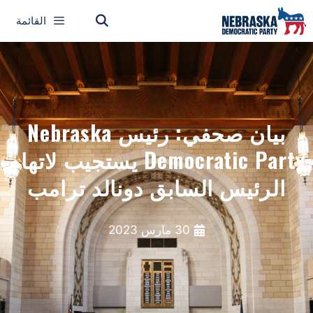
القائمة
بيان صحفي: رئيس Nebraska
Democratic Party يستجيب لاتهام
الرئيس السابق دونالد ترامب
30 مارس 2023