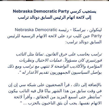
يستجيب كرسي Nebraska Democratic Party
إلى لائحة اتهام الرئيس السابق دونالد ترامب
لينكولن ، نبراسكا - رئيسة Nebraska Democratic
Party جين كليب ترد على لائحة الاتهام الرسمية للرئيس
السابق دونالد ترامب:
ترامب يحاسب على خرق القانون. تمامًا مثل النائب
فورتنبيري كان مسؤولاً. عمليات الاحتيال ونظريات
المؤامرة والأكاذيب الواضحة لا تنتهي مع ترامب ومع ذلك
يواصل السياسيون الجمهوريون تقديم الأعذار له ".
بالإضافة إلى ذلك ، قرأ الصحفيون على شبكة سي إن إن
في وقت سابق من هذا الشهر بيانًا قال فيه النائب بيكون
"سأنتظر حتى أسمع المزيد من الحقائق ، وأقرأ لائحة
الاتهام نفسها. يجب أن يثق الناخبون بالحزب ... "