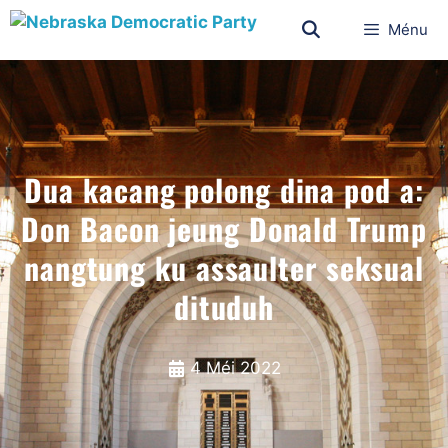
Ménu
Dua kacang polong dina pod a:
Don Bacon jeung Donald Trump
nangtung ku assaulter seksual
dituduh
4 Méi 2022