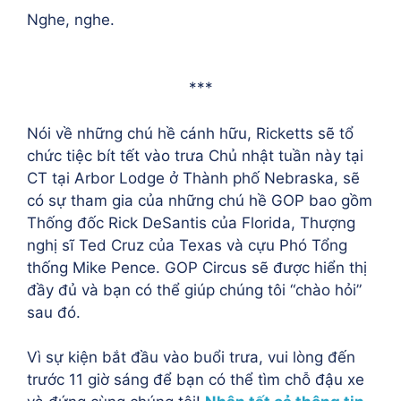
Nghe, nghe.
***
Nói về những chú hề cánh hữu, Ricketts sẽ tổ
chức tiệc bít tết vào trưa Chủ nhật tuần này tại
CT tại Arbor Lodge ở Thành phố Nebraska, sẽ
có sự tham gia của những chú hề GOP bao gồm
Thống đốc Rick DeSantis của Florida, Thượng
nghị sĩ Ted Cruz của Texas và cựu Phó Tổng
thống Mike Pence. GOP Circus sẽ được hiển thị
đầy đủ và bạn có thể giúp chúng tôi “chào hỏi”
sau đó.
Vì sự kiện bắt đầu vào buổi trưa, vui lòng đến
trước 11 giờ sáng để bạn có thể tìm chỗ đậu xe