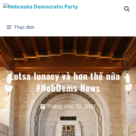
Thực đơn
Lotsa lunacy và hơn thế nữa -
#NebDems News
Tháng chín 10, 2021