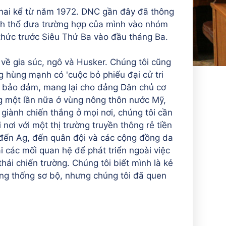
 hai kể từ năm 1972. DNC gần đây đã thông
nh thổ đưa trường hợp của mình vào nhóm
thức trước Siêu Thứ Ba vào đầu tháng Ba.
về gia súc, ngô và Husker. Chúng tôi cũng
hùng mạnh có 'cuộc bỏ phiếu đại cử tri
bảo đảm, mang lại cho đảng Dân chủ cơ
ng một lần nữa ở vùng nông thôn nước Mỹ,
giành chiến thắng ở mọi nơi, chúng tôi cần
nơi với một thị trường truyền thông rẻ tiền
 đến Ag, đến quân đội và các cộng đồng da
 các mối quan hệ để phát triển ngoài việc
hái chiến trường. Chúng tôi biết mình là kẻ
tổng thống sơ bộ, nhưng chúng tôi đã quen