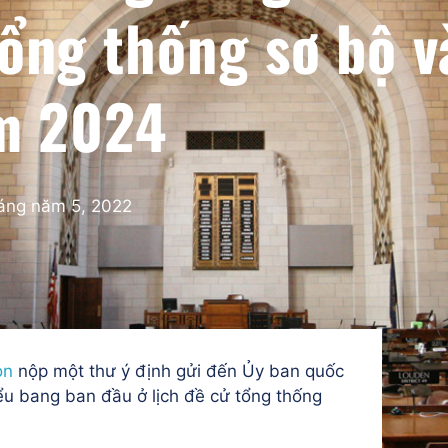
tổng thống sơ bộ v
m 2024
áng năm 5, 2022
ọn
nộp một
thư ý định gửi đến
Ủy ban quốc
ểu bang ban đầu ở
lịch đề cử tổng thống