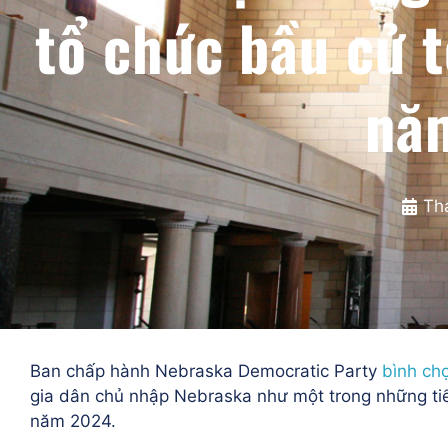
tổ chức bầu cử 
nă
Th
Ban chấp hành Nebraska Democratic Party
bình ch
gia dân chủ
nhập Nebraska như một trong những ti
năm 2024.