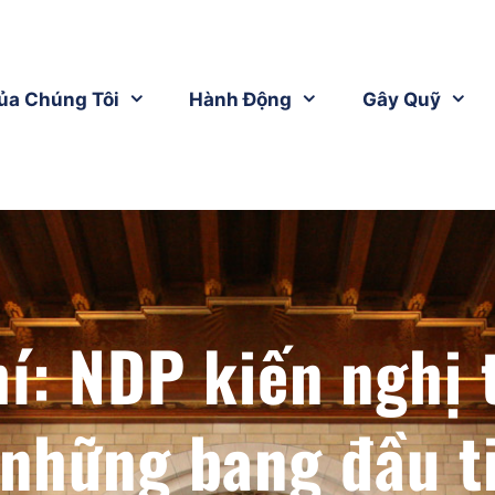
ủa Chúng Tôi
Hành Động
Gây Quỹ
í: NDP kiến nghị 
 những bang đầu t