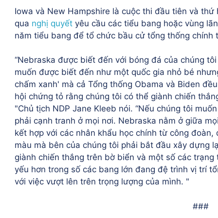
Iowa và New Hampshire là cuộc thi đầu tiên và thứ
qua
nghị quyết
yêu cầu các tiểu bang hoặc vùng lã
năm tiểu bang để tổ chức bầu cử tổng thống chính 
“Nebraska được biết đến với bóng đá của chúng tôi 
muốn được biết đến như một quốc gia nhỏ bé nhưng 
chấm xanh' mà cả Tổng thống Obama và Biden đều 
hội chứng tỏ rằng chúng tôi có thể giành chiến thắ
"Chủ tịch NDP Jane Kleeb nói. “Nếu chúng tôi muốn 
phải cạnh tranh ở mọi nơi. Nebraska nằm ở giữa mọi 
kết hợp với các nhân khẩu học chính từ công đoàn,
màu mà bên của chúng tôi phải bắt đầu xây dựng lại
giành chiến thắng trên bờ biển và một số các trạng t
yếu hơn trong số các bang lớn đang đệ trình vị trí 
với việc vượt lên trên trọng lượng của mình. "
###