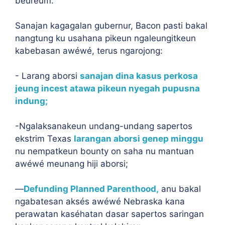
beureum.
Sanajan kagagalan gubernur, Bacon pasti bakal
nangtung ku usahana pikeun ngaleungitkeun
kabebasan awéwé, terus ngarojong:
- Larang aborsi
sanajan dina kasus perkosa
jeung incest atawa pikeun nyegah pupusna
indung;
-Ngalaksanakeun undang-undang sapertos
ekstrim Texas
larangan aborsi genep minggu
nu nempatkeun bounty on saha nu mantuan
awéwé meunang hiji aborsi;
—
Defunding Planned Parenthood,
anu bakal
ngabatesan aksés awéwé Nebraska kana
perawatan kaséhatan dasar sapertos saringan