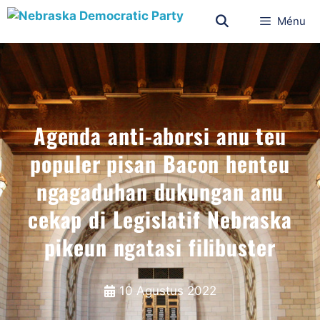
Ménu
Agenda anti-aborsi anu teu
populer pisan Bacon henteu
ngagaduhan dukungan anu
cekap di Legislatif Nebraska
pikeun ngatasi filibuster
10 Agustus 2022