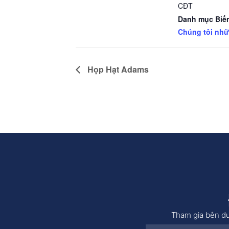
CĐT
Danh mục Biến
Chúng tôi nh
Họp Hạt Adams
Tham gia bên dư