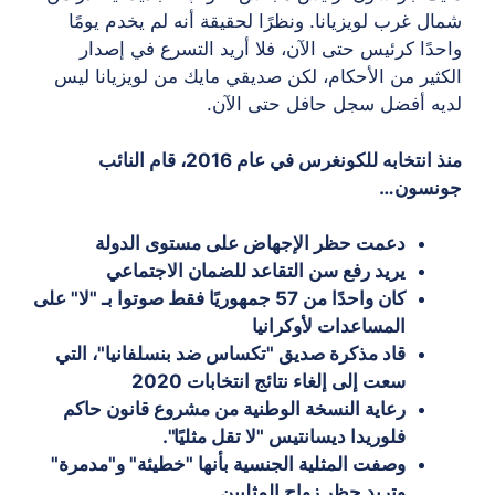
شمال غرب لويزيانا. ونظرًا لحقيقة أنه لم يخدم يومًا
واحدًا كرئيس حتى الآن، فلا أريد التسرع في إصدار
الكثير من الأحكام، لكن صديقي مايك من لويزيانا ليس
لديه أفضل سجل حافل حتى الآن.
منذ انتخابه للكونغرس في عام 2016، قام النائب
جونسون…
دعمت حظر الإجهاض على مستوى الدولة
يريد رفع سن التقاعد للضمان الاجتماعي
كان واحدًا من 57 جمهوريًا فقط صوتوا بـ "لا" على
المساعدات لأوكرانيا
قاد مذكرة صديق "تكساس ضد بنسلفانيا"، التي
سعت إلى إلغاء نتائج انتخابات 2020
رعاية النسخة الوطنية من مشروع قانون حاكم
فلوريدا ديسانتيس "لا تقل مثليًا".
وصفت المثلية الجنسية بأنها "خطيئة" و"مدمرة"
وتريد حظر زواج المثليين