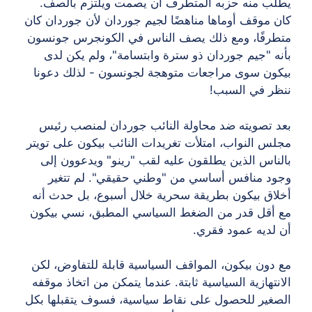
يطلب منه حزبه المتطرف أن يصمت ويلتزم بالصف.
كان موقف أوماها مناهضًا لجيم جوردان لأن جوردان كان
متطرفًا، ومع ذلك يصف الناس في الكونجرس جونسون
بأنه "جيم جوردان ذو سترة وابتسامة"، ولم يكن لدى
بيكون سوى مراجعات متوهجة لجونسون - لذلك دعونا
ننظر في السبب!
بعد تصويته ضد محاولة النائب جوردان لمنصب رئيس
مجلس النواب، امتلأت تغريدات النائب بيكون على تويتر
بالناس الذين يطلقون عليه لقب "رينو" ويدعوون إلى
وجود منافس أساسي من "وطني حقيقي". لم تتغير
أخلاق بيكون بطريقة سحرية خلال أسبوع، بل حدث أنه
مع أقل قدر من الضغط السياسي المطبق، نسي بيكون
أن لديه عمود فقري.
مع دون بيكون، المواقف السياسية قابلة للتفاوض، لكن
الانتهازية السياسية ثابتة. عندما يتمكن من اتخاذ موقفه
الصغير للحصول على نقاط سياسية، فسوف يتقبلها بكل