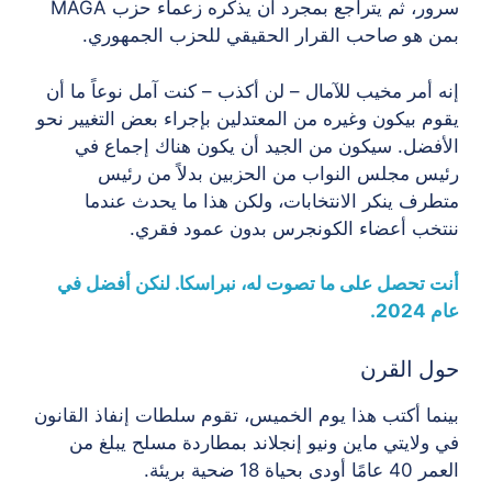
سرور، ثم يتراجع بمجرد أن يذكره زعماء حزب MAGA
بمن هو صاحب القرار الحقيقي للحزب الجمهوري.
إنه أمر مخيب للآمال – لن أكذب – كنت آمل نوعاً ما أن
يقوم بيكون وغيره من المعتدلين بإجراء بعض التغيير نحو
الأفضل. سيكون من الجيد أن يكون هناك إجماع في
رئيس مجلس النواب من الحزبين بدلاً من رئيس
متطرف ينكر الانتخابات، ولكن هذا ما يحدث عندما
ننتخب أعضاء الكونجرس بدون عمود فقري.
أنت تحصل على ما تصوت له، نبراسكا. لنكن أفضل في
عام 2024.
حول القرن
بينما أكتب هذا يوم الخميس، تقوم سلطات إنفاذ القانون
في ولايتي ماين ونيو إنجلاند بمطاردة مسلح يبلغ من
العمر 40 عامًا أودى بحياة 18 ضحية بريئة.