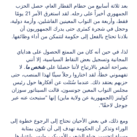
بعد ثلاثة أسابيع من حطام القطار العام، حصل الحزب
الجمهوري أخيراً على رجله. لقد استغرق الأمر 21 يومًا
فقط، وأربعة من النواب المعينين الفاشلين، وأزمة دولية،
وحجل في شجرة كمثرى حتى يدرك الجمهوريون أن
بلادنا تحتاج بالفعل إلى حكومة لتتمكن من أداء وظائفها.
لذا، في حين أنه كان من الممتع الحصول على هداياي
المجانية وتسجيل بعض النقاط السياسية، إلا أنني
بصراحة أشعر بالارتياح لأننا حصلنا على
شخص ما
. لا
تفهموني خطأ، لقد اختاروا رجلاً سيئًا لهذا المنصب، حتى
حزبهم يعتقد ذلك. عندما سُئلت عن أفكارها حول رئيس
مجلس النواب المعين جونسون، قالت السيناتور سوزان
كولينز (الجمهورية عن ولاية ماين) إنها "ستبحث عنه عبر
جوجل لاحقًا".
ومع ذلك، في بعض الأحيان نحتاج إلى الرجوع خطوة إلى
الوراء وتذكر أن الحكومة تهدف إلى أن تكون بمثابة
وسيلة لتحسين حياة الشعب الأمريكي، وليس باعتبارها