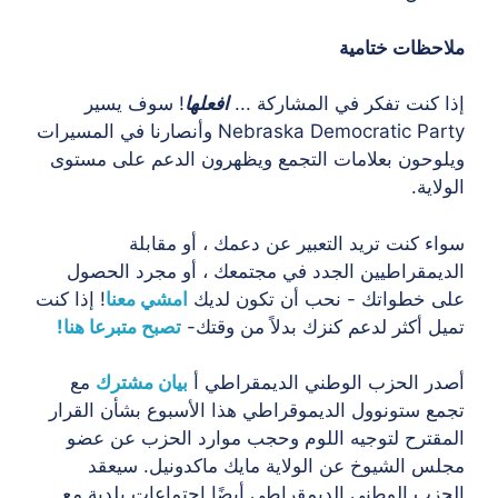
ملاحظات ختامية
إذا كنت تفكر في المشاركة ...
افعلها
! سوف يسير
Nebraska Democratic Party وأنصارنا في المسيرات
ويلوحون بعلامات التجمع ويظهرون الدعم على مستوى
الولاية.
سواء كنت تريد التعبير عن دعمك ، أو مقابلة
الديمقراطيين الجدد في مجتمعك ، أو مجرد الحصول
على خطواتك - نحب أن تكون لديك
امشي معنا
! إذا كنت
تميل أكثر لدعم كنزك بدلاً من وقتك-
تصبح متبرعا هنا!
أصدر الحزب الوطني الديمقراطي أ
بيان مشترك
مع
تجمع ستونوول الديموقراطي هذا الأسبوع بشأن القرار
المقترح لتوجيه اللوم وحجب موارد الحزب عن عضو
مجلس الشيوخ عن الولاية مايك ماكدونيل. سيعقد
الحزب الوطني الديمقراطي أيضًا اجتماعات بلدية مع