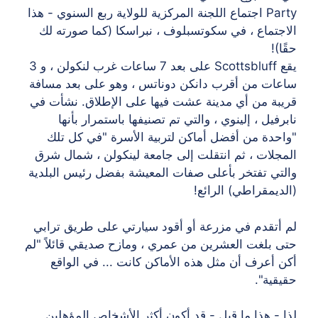
Party اجتماع اللجنة المركزية للولاية ربع السنوي - هذا
الاجتماع ، في سكوتسبلوف ، نبراسكا (كما صورته لك
حقًا)!
يقع Scottsbluff على بعد 7 ساعات غرب لنكولن ، و 3
ساعات من أقرب دانكن دوناتس ، وهو على بعد مسافة
قريبة من أي مدينة عشت فيها على الإطلاق. نشأت في
نابرفيل ، إلينوي ، والتي تم تصنيفها باستمرار بأنها
"واحدة من أفضل أماكن لتربية الأسرة "في كل تلك
المجلات ، ثم انتقلت إلى جامعة لينكولن ، شمال شرق
والتي تفتخر بأعلى صفات المعيشة بفضل رئيس البلدية
(الديمقراطي) الرائع!
لم أتقدم في مزرعة أو أقود سيارتي على طريق ترابي
حتى بلغت العشرين من عمري ، ومازح صديقي قائلاً "لم
أكن أعرف أن مثل هذه الأماكن كانت ... في الواقع
حقيقية".
لذا - هذا ما قيل - قد أكون أكثر الأشخاص المؤهلين