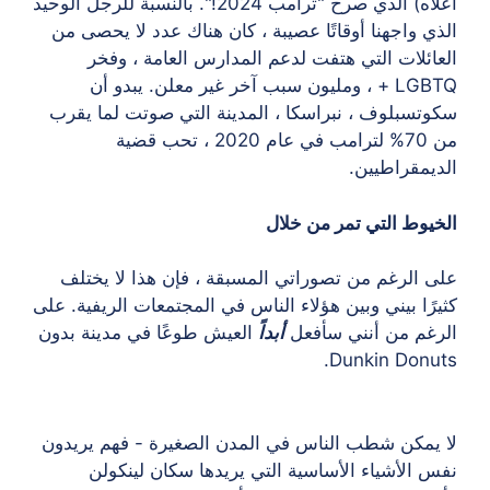
أعلاه) الذي صرخ "ترامب 2024!". بالنسبة للرجل الوحيد
الذي واجهنا أوقاتًا عصيبة ، كان هناك عدد لا يحصى من
العائلات التي هتفت لدعم المدارس العامة ، وفخر
LGBTQ + ، ومليون سبب آخر غير معلن. يبدو أن
سكوتسبلوف ، نبراسكا ، المدينة التي صوتت لما يقرب
من 70% لترامب في عام 2020 ، تحب قضية
الديمقراطيين.
الخيوط التي تمر من خلال
على الرغم من تصوراتي المسبقة ، فإن هذا لا يختلف
كثيرًا بيني وبين هؤلاء الناس في المجتمعات الريفية. على
الرغم من أنني سأفعل
أبداً
العيش طوعًا في مدينة بدون
Dunkin Donuts.
لا يمكن شطب الناس في المدن الصغيرة - فهم يريدون
نفس الأشياء الأساسية التي يريدها سكان لينكولن