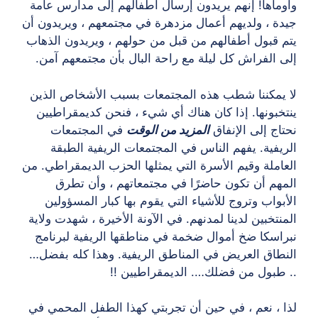
وأوماها! إنهم يريدون إرسال أطفالهم إلى مدارس عامة
جيدة ، ولديهم أعمال مزدهرة في مجتمعهم ، ويريدون أن
يتم قبول أطفالهم من قبل من حولهم ، ويريدون الذهاب
إلى الفراش كل ليلة مع راحة البال بأن مجتمعهم آمن.
لا يمكننا شطب هذه المجتمعات بسبب الأشخاص الذين
ينتخبونها. إذا كان هناك أي شيء ، فنحن كديمقراطيين
نحتاج إلى الإنفاق
المزيد من الوقت
في المجتمعات
الريفية. يفهم الناس في المجتمعات الريفية الطبقة
العاملة وقيم الأسرة التي يمثلها الحزب الديمقراطي. من
المهم أن تكون حاضرًا في مجتمعاتهم ، وأن تطرق
الأبواب وتروج للأشياء التي يقوم بها كبار المسؤولين
المنتخبين لدينا لمدنهم. في الآونة الأخيرة ، شهدت ولاية
نبراسكا ضخ أموال ضخمة في مناطقها الريفية لبرنامج
النطاق العريض في المناطق الريفية. وهذا كله بفضل…
.. طبول من فضلك…. الديمقراطيين !!
لذا ، نعم ، في حين أن تجربتي كهذا الطفل المحمي في