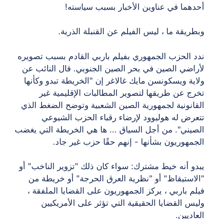
أحدهما في عناوين الأخبار بسبب سياسته!
وبطريقة ما ، ليس الفيلم عن القنبلة الذرية.
ندد الحزب الجمهوري بفيلم باربي القادم بسبب تصويره
لأراضي الصين في بحر الصين الجنوبي. قال النائب عن
ولاية ويسكونسن مايك غالاغر إن "الخريطة تبدو وكأنها
تخرج عن طريقها لتصوير المطالبات الإقليمية غير
القانونية لجمهورية الصين الشعبية وتوضح الضغط الذي
تتعرض له هوليوود لإرضاء رقباء الحزب الشيوعي
الصيني". من أجل السياق ... ها هي الخريطة التي يغضب
الجمهوريون بشأنها - إنهم حقًا حزب غير جاد.
يبدو أنه خيط مشترك: سواء كان ذلك "تزوير الناخب" أو
"الاستيقاظ" أو "نظرية العرق الحرجة" أو خريطة من
فيلم باربي ، يركز الجمهوريون على القضايا الملفقة ،
وليس القضايا الحقيقية التي تؤثر على الأمريكيين
العاديين.