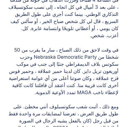
في الساعة 4 صباحًا وقررت الذهاب في جولة من فندقنا
، على بعد 3 أميال في كل اتجاه ، إلى نصب سكوتسبلاف
التذكاري الوطني. بينما كنت أجري على طول الطريق
السريع ، قال لي كل شخص صباح الخير ، أو سألني كيف
كان يومي ، أو أعطاني تلويحًا وابتسامة عابرة. كل.
أعزب. شخص.
في وقت لاحق من ذلك الصباح ، سار ما يقرب من 50
شخصًا من Nebraska Democratic Party وحزب
سكوتس بلاف الديمقراطي جنبًا إلى جنب في موكب
أوريغون تريل دايز. كان لدينا حمير عملاقة ، وحمير قوس
قزح عملاقة ، وكان صوتنا أعلى من أي عوامة استعراضية
أخرى كانت قريبة منا. كنت أعتقد أن قافلتنا كانت كافية
لإعطاء ناخب MAGA تمدد الأوعية الدموية.
ومع ذلك ، أثبت شعب سكوتسبلوف أنني مخطئ. على
طول طريق العرض ، تعرضنا لمضايقات مرة واحدة فقط
من قبل رجل (كان بالفعل يشبه الرجال في الصورة