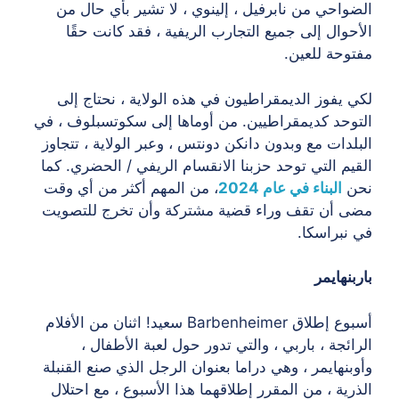
الضواحي من نابرفيل ، إلينوي ، لا تشير بأي حال من
الأحوال إلى جميع التجارب الريفية ، فقد كانت حقًا
مفتوحة للعين.
لكي يفوز الديمقراطيون في هذه الولاية ، نحتاج إلى
التوحد كديمقراطيين. من أوماها إلى سكوتسبلوف ، في
البلدات مع وبدون دانكن دونتس ، وعبر الولاية ، تتجاوز
القيم التي توحد حزبنا الانقسام الريفي / الحضري. كما
نحن
البناء في عام 2024
، من المهم أكثر من أي وقت
مضى أن تقف وراء قضية مشتركة وأن تخرج للتصويت
في نبراسكا.
باربنهايمر
أسبوع إطلاق Barbenheimer سعيد! اثنان من الأفلام
الرائجة ، باربي ، والتي تدور حول لعبة الأطفال ،
وأوبنهايمر ، وهي دراما بعنوان الرجل الذي صنع القنبلة
الذرية ، من المقرر إطلاقهما هذا الأسبوع ، مع احتلال