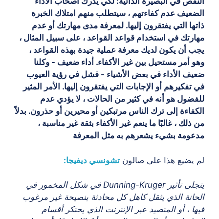
النقص في البصيرة الذاتية: لكي يدرك أصحاب الأداء
الضعيف عدم كفاءتهم ، سيتطلب منهم امتلاك الخبرة
ذاتها التي يفتقرون إليها. لمعرفة مدى مهارتك أو عدم
مهارتك في استخدام قواعد القواعد ، على سبيل المثال ،
يجب أن يكون لديك معرفة عملية جيدة بهذه القواعد ،
وهو أمر مستحيل بين غير الأكفاء. أداء ضعيف - وكلنا
ضعيف الأداء في بعض الأشياء - فشل في رؤية العيوب
في تفكيرهم أو الإجابات التي يفتقرون إليها. الأمر المثير
للفضول هو أنه في كثير من الحالات ، لا يؤدي عدم
الكفاءة إلى ترك الناس مرتبكين أو محيرين أو حذرون. بدلاً
من ذلك ، غالبًا ما ينعم غير الأكفاء بثقة غير مناسبة ،
مدعومة بشيء يشعرهم به مثل المعرفة
لم يضيع هذا على صالون
تشونسي ديفيجا:
يتجلى تأثير Dunning-Kruger في شكل المخمور في
الحانة الذي يثقل كاهل كل محادثة بنصيحة غير مرغوب
فيها ، أو المتصيد عبر الإنترنت الذي يحتكر أقسام