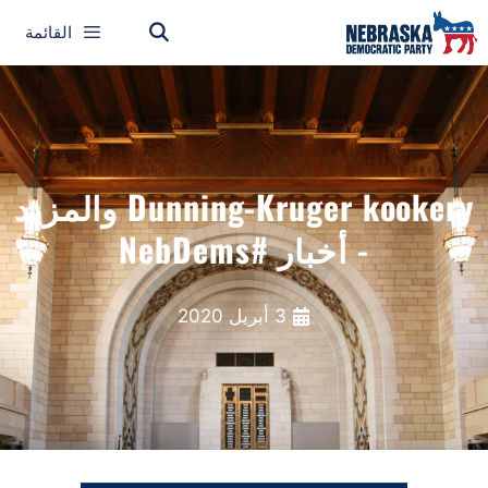
القائمة
Dunning-Kruger kookery والمزيد
- أخبار #NebDems
3 أبريل 2020