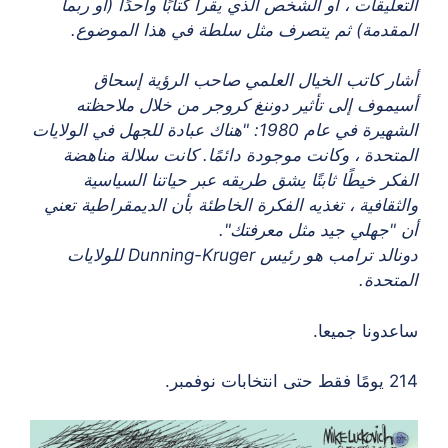
التعليقات ، أو الشخص الذي يقرأ كتابًا واحدًا (أو ربما
المقدمة) ثم يتصرف مثل سلطة في هذا الموضوع.
أشار كاتب الخيال العلمي صاحب الرؤية إسحاق
أسيموف إلى تأثير دوننغ كروجر من خلال ملاحظته
الشهيرة في عام 1980: "هناك عبادة للجهل في الولايات
المتحدة ، وكانت موجودة دائمًا. كانت سلالة مناهضة
الفكر خيطًا ثابتًا يشق طريقه عبر حياتنا السياسية
والثقافية ، تغذيه الفكرة الخاطئة بأن الديمقراطية تعني
أن "جهلي جيد مثل معرفتك".
دونالد ترامب هو رئيس Dunning-Kruger للولايات
المتحدة.
ساعدونا جميعا.
214 يومًا فقط حتى انتخابات نوفمبر.