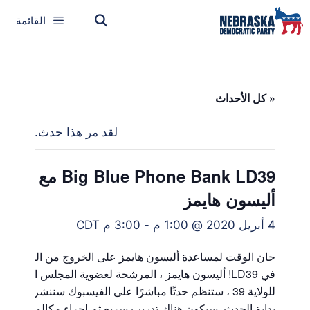
القائمة
« كل الأحداث
لقد مر هذا حدث.
Big Blue Phone Bank LD39 مع
أليسون هايمز
4 أبريل 2020 @ 1:00 م
-
3:00 م
CDT
حان الوقت لمساعدة أليسون هايمز على الخروج من التصويت
في LD39! أليسون هايمز ، المرشحة لعضوية المجلس التشريع
للولاية 39 ، ستنظم حدثًا مباشرًا على الفيسبوك سننشره هنا ف
بداية الحدث. سيكون هناك تدريب سريع ثم إجراء مكالمات لتذكي