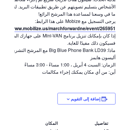
الأشخاص بتسليم تصويتهم عن طريق تطبيقات البريد. لنفعل كل
ما في وسعنا لمساعدة هذا المرشح الرائع!
يرجى التسجيل مع Mobize على هذا الرابط:
ttps://www.mobilize.us/marchforwardne/event/265951/
إذا كان بإمكانك تنزيل برنامج Mini-VAN على جهازك المحمول ،
فسيكون ذلك مفيدًا للغاية.
ماذا: Big Blue Phone Bank LD39 مع المرشح التشريعي لل
أليسون هايمز
الزمان: السبت 4 أبريل ، 1:00 مساءً - 3:00 مساءً
أين: من أي مكان يمكنك إجراء مكالمات
إضافة إلى التقويم
تفاصيل
المكان