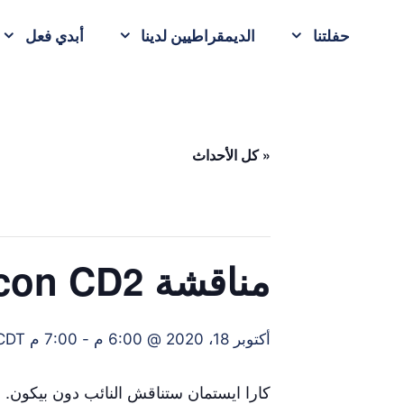
حفلتنا
الديمقراطيين لدينا
أبدي فعل
« كل الأحداث
مناقشة Eastman-Bacon CD2
أكتوبر 18، 2020 @ 6:00 م
-
7:00 م
CDT
كارا ايستمان ستناقش النائب دون بيكون. شاهد ع