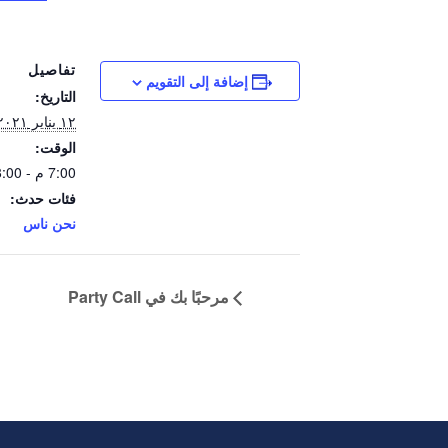
تفاصيل
إضافة إلى التقويم
التاريخ:
١٢ يناير ٢٠٢١
الوقت:
7:00 م - 8:00 م
فئات حدث:
نحن ناس
مرحبًا بك في Party Call