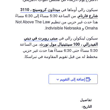
سيكون رالي أوماها في
ميدتاون كروسينج ، 3110
شارع فارنام
,
من الساعة 5:30 مساءً إلى 6:30 مساءً
هذا حدث غير حزبي من تنظيم Not Above The Law
Omaha و Indivisible Nebraska.
سيكون لينكولن رالي في
مبنى روبرت في ديني
الفيدرالي ، 100 سينتينيال مول نورث
، من الساعة
5:30 مساءً حتى 6:30 مساءً هذا حدث غير حزبي
مخطط له من قبل تقويم المقاومة في نبراسكا.
إضافة إلى التقويم
تفاصيل
التاريخ: