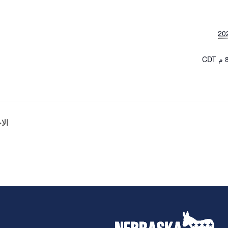
CDT
الا