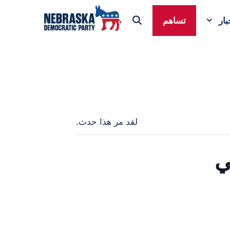
ار
تساهم
لقد مر هذا حدث.
ي