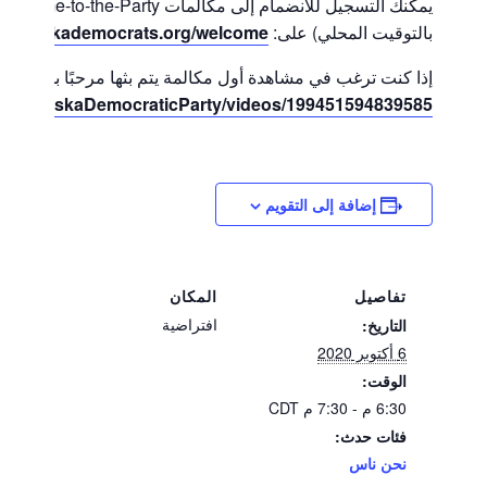
بالتوقيت المحلي) على:
nebraskademocrats.org/welcome
إذا كنت ترغب في مشاهدة أول مكالمة يتم بثها مرحبًا بك في الح
/NebraskaDemocraticParty/videos/199451594839585/
إضافة إلى التقويم
تفاصيل
المكان
افتراضية
التاريخ:
6 أكتوبر 2020
الوقت:
6:30 م - 7:30 م
CDT
فئات حدث:
نحن ناس