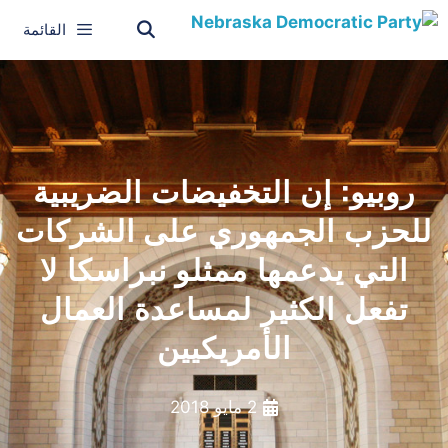
القائمة
روبيو: إن التخفيضات الضريبية
للحزب الجمهوري على الشركات
التي يدعمها ممثلو نبراسكا لا
تفعل الكثير لمساعدة العمال
الأمريكيين
2 مايو 2018