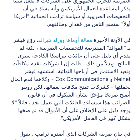
الضريبية للحزب الجمهوري على الشركات لا تفعل شيئًا
يذكر لمساعدة العمال الأمريكيين وأنه يشك في أن
التخفيضات الضريبية أو سياسة ترامب الحمائية "أمريكا
أولاً" ستمنع الناس من فقدان وظائفهم.
في الآونة الأخيرة
مقالة أوماها وورلد هيرالد
، روّج فيشر
بـ "الفوائد" المفترضة للتخفيضات الضريبية ، لكنه لم
يقدم أي دليل على أن عائلات نبراسكا الكادحة سترى
النتائج. وبدلاً من ذلك ، قالت إن الشركات تقدم مكافآت
وتعيد الاستثمار في أرباحها النهائية. استشهد فيشر
Nelnet و Cox Communications - وكلاهما قدم المال
لحملتها - كشركات تمنح مكافآت لعمالها.
لكن روبيو
أصبح صريحًا مؤخرًا بشأن الشكوك في أن قانون
الضرائب هذا سيساعد العائلات التي تعمل بجد ، قائلاً "لا
يوجد دليل على الإطلاق على أن الأموال قد تم ضخها
بشكل كبير في العامل الأمريكي".
في بيان ضريبة الشركات الذي أصدره ترامب ، يقول