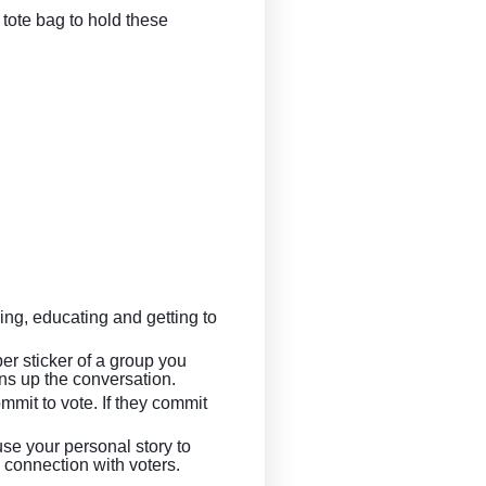
ote bag to hold these 
ng, educating and getting to 
er sticker of a group you 
ns up the conversation. 
mit to vote. If they commit 
se your personal story to 
connection with voters. 