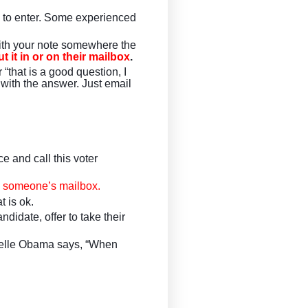
fe to enter. Some experienced 
with your note somewhere the 
t it in or on their mailbox
.
hat is a good question, I 
with the answer. Just email 
e and call this voter 
 in someone’s mailbox.
 is ok. 
idate, offer to take their 
helle Obama says, “When 