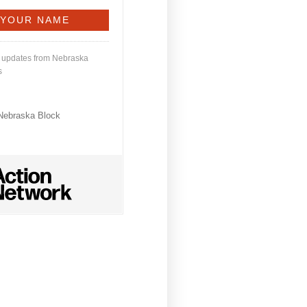
l updates from Nebraska
s
Nebraska Block