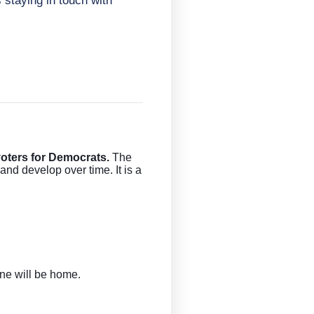
voters for Democrats.
 The 
nd develop over time. It is a 
one will be home.