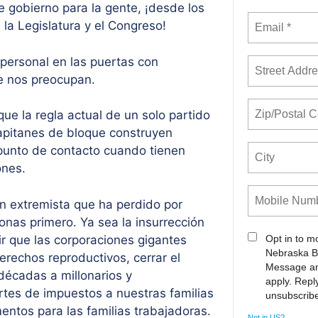
e gobierno para la gente, ¡desde los
 la Legislatura y el Congreso!
personal en las puertas con
ue nos preocupan.
 la regla actual de un solo partido
capitanes de bloque construyen
 punto de contacto cuando tienen
ones.
an extremista que ha perdido por
sonas primero. Ya sea la insurrección
tir que las corporaciones gigantes
Opt in to 
Nebraska B
 derechos reproductivos, cerrar el
Message an
décadas a millonarios y
apply. Rep
ortes de impuestos a nuestras familias
unsubscrib
entos para las familias trabajadoras.
Not in
US
?