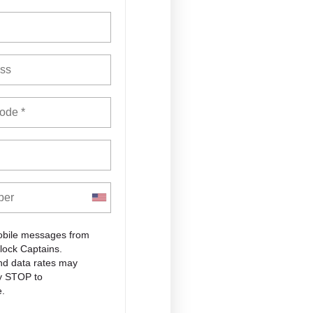
mobile messages from
lock Captains.
d data rates may
ly STOP to
e.