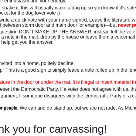
our enthusiasm and your energy. 
u shake it, this will usually wake a dog up so you know if it’s sa
cket for the dog lover vote :)
, write a quick note with your name signed. Leave the literature 
ck it between storm door and main door for example)—but 
never pu
a question DON’T MAKE UP THE ANSWER, instead tell the voter “t
 a note in the mail, drop by the house or leave them a voicemail 
l help get you the answer.
 invited into a home, politely decline. 
g.”
This is a good sign to simply leave a note rolled up in the fenc
ature in the door or under the mat. It is illegal to insert material
ent the Democratic Party. If a voter does not agree with us, that
rgument. If someone disagrees with the Democratic Party or a cand
or people.
 We can and do stand up, but we are not rude. As Mic
k you for canvassing!