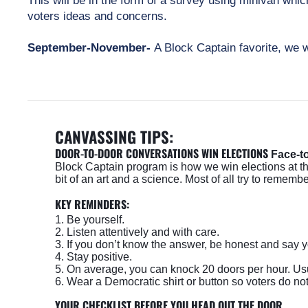
voters ideas and concerns.
September-November-
A Block Captain favorite, we w
CANVASSING TIPS: 
DOOR-TO-DOOR CONVERSATIONS WIN ELECTIONS 
Face-to
Block Captain program is how we win elections at the g
bit of an art and a science. Most of all try to reme
KEY REMINDERS: 
1. Be yourself. 
2. Listen attentively and with care. 
3. If you don’t know the answer, be honest and say y
4. Stay positive. 
5. On average, you can knock 20 doors per hour. Usu
6. Wear a Democratic shirt or button so voters do not
YOUR CHECKLIST BEFORE YOU HEAD OUT THE DOOR