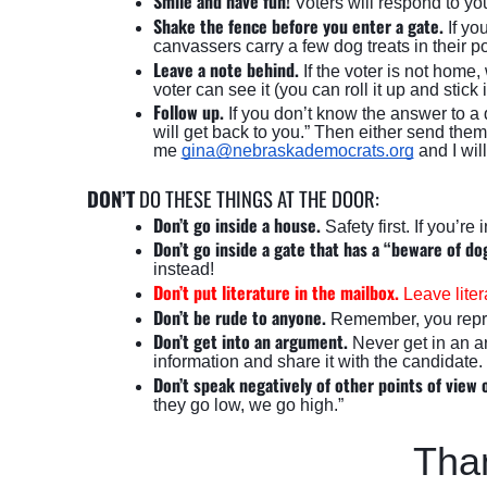
Smile and have fun!
Voters will respond to y
Shake the fence before you enter a gate.
If yo
canvassers carry a few dog treats in their po
Leave a note behind.
If the voter is not home
voter can see it (you can roll it up and sti
Follow up.
If you don’t know the answer to 
will get back to you.” Then either send them
me 
gina@nebraskademocrats.org
 and I wil
DON’T
 DO THESE THINGS AT THE DOOR:
Don’t go inside a house.
Safety first. If you’re
Don’t go inside a gate that has a “beware of do
instead! 
Don’t put literature in the mailbox.
Leave liter
Don’t be rude to anyone.
Remember, you repres
Don’t get into an argument.
Never get in an a
information and share it with the candidate. 
Don’t speak negatively of other points of view 
they go low, we go high.” 
Than