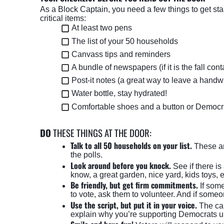
As a Block Captain, you need a few things to get st
critical items: 
At least two pens 
The list of your 50 households 
Canvass tips and reminders 
A bundle of newspapers (if it is the fall cont
Post-it notes (a great way to leave a handwr
Water bottle, stay hydrated! 
Comfortable shoes and a button or Democrat
DO
 THESE THINGS AT THE DOOR:
Talk to all 50 households on your list.
These ar
the polls. 
Look around before you knock.
 See if there i
know, a great garden, nice yard, kids toys,
Be friendly, but get firm commitments.
If som
to vote, ask them to volunteer. And if someo
Use the script, but put it in your voice.
The can
explain why you’re supporting Democrats up 