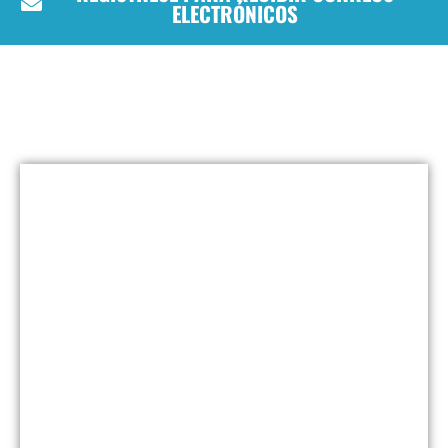
ELECTRÓNICOS
¡Tomar acción!
Our Platform
What do Democrats Believe?