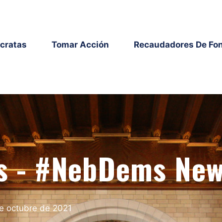
cratas
Tomar Acción
Recaudadores De Fo
más - #NebDems Ne
e octubre de 2021