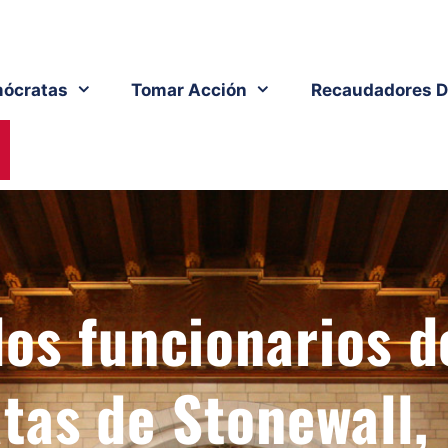
ócratas
Tomar Acción
Recaudadores D
los funcionarios d
tas de Stonewall, 