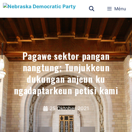
Ménu
Pagawe sektor pangan
nangtung; Tunjukkeun
dukungan anjeun ku
ngadaptarkeun petisi kami
25 Oktober 2021