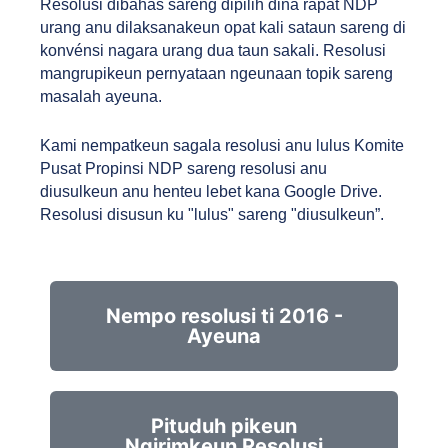
Resolusi dibahas sareng dipilih dina rapat NDP 
urang anu dilaksanakeun opat kali sataun sareng di 
konvénsi nagara urang dua taun sakali. Resolusi 
mangrupikeun pernyataan ngeunaan topik sareng 
masalah ayeuna.
Kami nempatkeun sagala resolusi anu lulus Komite 
Pusat Propinsi NDP sareng resolusi anu 
diusulkeun anu henteu lebet kana Google Drive. 
Resolusi disusun ku "lulus" sareng "diusulkeun
”
.
Nempo resolusi ti 2016 -
Ayeuna
Pituduh pikeun
Ngirimkeun Resolusi