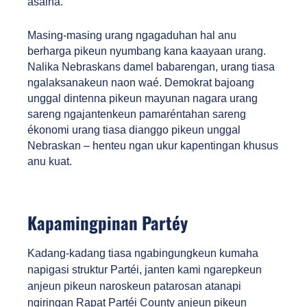
asalna.
Masing-masing urang ngagaduhan hal anu 
berharga pikeun nyumbang kana kaayaan urang. 
Nalika Nebraskans damel babarengan, urang tiasa 
ngalaksanakeun naon waé. Demokrat bajoang 
unggal dintenna pikeun mayunan nagara urang 
sareng ngajantenkeun pamaréntahan sareng 
ékonomi urang tiasa dianggo pikeun unggal 
Nebraskan – henteu ngan ukur kapentingan khusus 
anu kuat.
Kapamingpinan Partéy
Kadang-kadang tiasa ngabingungkeun kumaha 
napigasi struktur Partéi, janten kami ngarepkeun 
anjeun pikeun naroskeun patarosan atanapi 
ngiringan Rapat Partéi County anjeun pikeun 