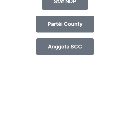
Staf NDP
Partéi County
Anggota SCC