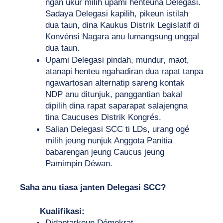
ngan ukur milih upami henteuna Delegasi. 
Sadaya Delegasi kapilih, pikeun istilah 
dua taun, dina Kaukus Distrik Legislatif di 
Konvénsi Nagara anu lumangsung unggal 
dua taun.
Upami Delegasi pindah, mundur, maot, 
atanapi henteu ngahadiran dua rapat tanpa 
ngawartosan alternatip sareng kontak 
NDP anu ditunjuk, panggantian bakal 
dipilih dina rapat saparapat salajengna 
tina Caucuses Distrik Kongrés.
Salian Delegasi SCC ti LDs, urang ogé 
milih jeung nunjuk Anggota Panitia 
babarengan jeung Caucus jeung 
Pamimpin Déwan.
Saha anu tiasa janten Delegasi SCC?
Kualifikasi:
Didaptarkeun Démokrat