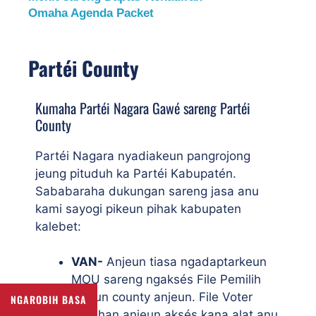
Omaha Agenda Packet
Partéi County
Kumaha Partéi Nagara Gawé sareng Partéi
County
Partéi Nagara nyadiakeun pangrojong
jeung pituduh ka Partéi Kabupatén.
Sababaraha dukungan sareng jasa anu
kami sayogi pikeun pihak kabupaten
kalebet:
VAN-
Anjeun tiasa ngadaptarkeun
MOU sareng ngaksés File Pemilih
pikeun county anjeun. File Voter
NGAROBIH BASA
masihan anjeun aksés kana alat anu