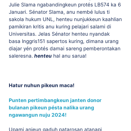
Julie Slama ngabandingkeun protés LB574 ka 6
Januari. Sénator Slama, anu nembé lulus ti
sakola hukum UNL, henteu nunjukkeun kaahlian
pamikiran kritis anu kuring pelajari salami di
Universitas. Jelas Sénator henteu nyandak
basa Inggris151 sapertos kuring, dimana urang
diajar yén protés damai sareng pemberontakan
saleresna.
henteu
hal anu sarua!
Hatur nuhun pikeun maca!
Punten pertimbangkeun janten donor
bulanan pikeun pésta nalika urang
ngawangun nuju 2024!
Upami anjeun gaduh patarosan atanapi