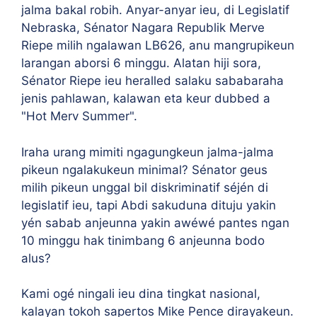
jalma bakal robih. Anyar-anyar ieu, di Legislatif
Nebraska, Sénator Nagara Republik Merve
Riepe milih ngalawan LB626, anu mangrupikeun
larangan aborsi 6 minggu. Alatan hiji sora,
Sénator Riepe ieu heralled salaku sababaraha
jenis pahlawan, kalawan eta keur dubbed a
"Hot Merv Summer".
Iraha urang mimiti ngagungkeun jalma-jalma
pikeun ngalakukeun minimal? Sénator geus
milih pikeun unggal bil diskriminatif séjén di
legislatif ieu, tapi Abdi sakuduna dituju yakin
yén sabab anjeunna yakin awéwé pantes ngan
10 minggu hak tinimbang 6 anjeunna bodo
alus?
Kami ogé ningali ieu dina tingkat nasional,
kalayan tokoh sapertos Mike Pence dirayakeun.