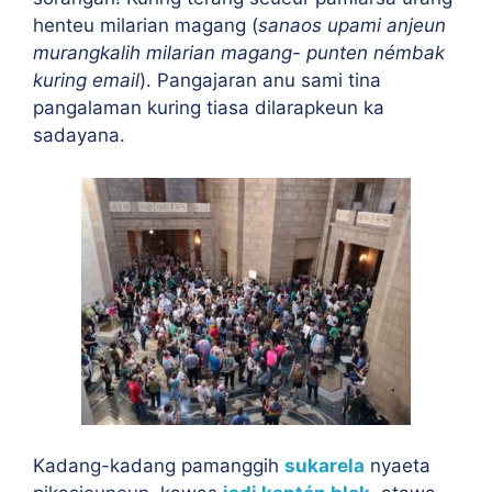
henteu milarian magang (
sanaos upami anjeun
murangkalih milarian magang- punten némbak
kuring email
). Pangajaran anu sami tina
pangalaman kuring tiasa dilarapkeun ka
sadayana.
Kadang-kadang pamanggih
sukarela
nyaeta