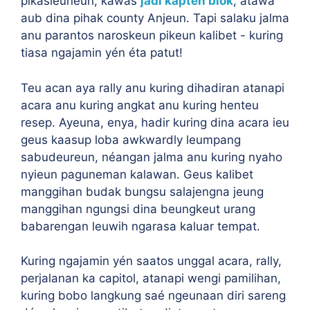
pikasieuneun, kawas
jadi kaptén blok
, atawa
aub dina pihak county Anjeun. Tapi salaku jalma
anu parantos naroskeun pikeun kalibet - kuring
tiasa ngajamin yén éta patut!
Teu acan aya rally anu kuring dihadiran atanapi
acara anu kuring angkat anu kuring henteu
resep. Ayeuna, enya, hadir kuring dina acara ieu
geus kaasup loba awkwardly leumpang
sabudeureun, néangan jalma anu kuring nyaho
nyieun paguneman kalawan. Geus kalibet
manggihan budak bungsu salajengna jeung
manggihan ngungsi dina beungkeut urang
babarengan leuwih ngarasa kaluar tempat.
Kuring ngajamin yén saatos unggal acara, rally,
perjalanan ka capitol, atanapi wengi pamilihan,
kuring bobo langkung saé ngeunaan diri sareng