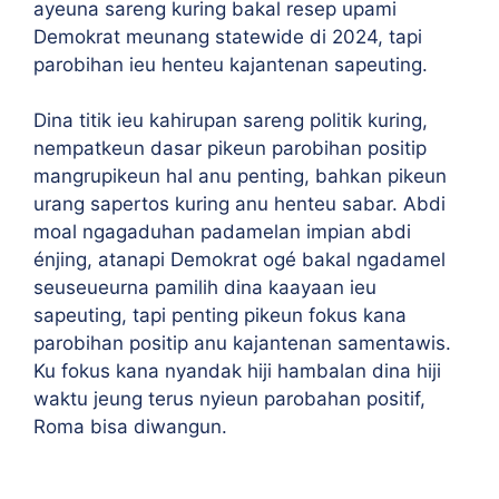
ayeuna sareng kuring bakal resep upami
Demokrat meunang statewide di 2024, tapi
parobihan ieu henteu kajantenan sapeuting.
Dina titik ieu kahirupan sareng politik kuring,
nempatkeun dasar pikeun parobihan positip
mangrupikeun hal anu penting, bahkan pikeun
urang sapertos kuring anu henteu sabar. Abdi
moal ngagaduhan padamelan impian abdi
énjing, atanapi Demokrat ogé bakal ngadamel
seuseueurna pamilih dina kaayaan ieu
sapeuting, tapi penting pikeun fokus kana
parobihan positip anu kajantenan samentawis.
Ku fokus kana nyandak hiji hambalan dina hiji
waktu jeung terus nyieun parobahan positif,
Roma bisa diwangun.