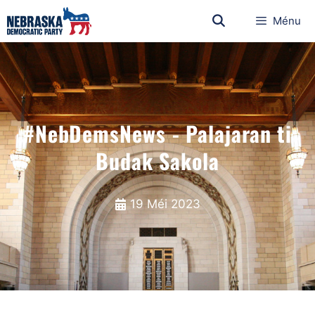
Ménu
#NebDemsNews - Palajaran ti
Budak Sakola
19 Méi 2023