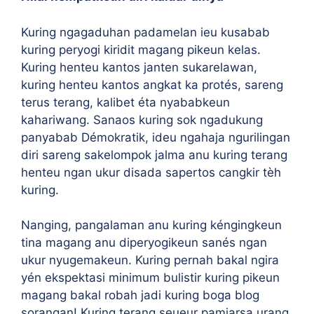
Kuring ngagaduhan padamelan ieu kusabab
kuring peryogi kiridit magang pikeun kelas.
Kuring henteu kantos janten sukarelawan,
kuring henteu kantos angkat ka protés, sareng
terus terang, kalibet éta nyababkeun
kahariwang. Sanaos kuring sok ngadukung
panyabab Démokratik, ideu ngahaja ngurilingan
diri sareng sakelompok jalma anu kuring terang
henteu ngan ukur disada sapertos cangkir tèh
kuring.
Nanging, pangalaman anu kuring kéngingkeun
tina magang anu diperyogikeun sanés ngan
ukur nyugemakeun. Kuring pernah bakal ngira
yén ekspektasi minimum bulistir kuring pikeun
magang bakal robah jadi kuring boga blog
sorangan! Kuring terang seueur pamiarsa urang