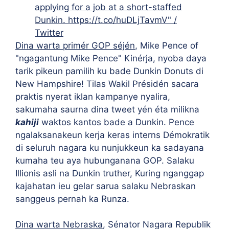
Dina warta primér GOP séjén
, Mike Pence of
"ngagantung Mike Pence" Kinérja, nyoba daya
tarik pikeun pamilih ku bade Dunkin Donuts di
New Hampshire! Tilas Wakil Présidén sacara
praktis nyerat iklan kampanye nyalira,
sakumaha saurna dina tweet yén éta milikna
kahiji
waktos kantos bade a Dunkin. Pence
ngalaksanakeun kerja keras interns Démokratik
di seluruh nagara ku nunjukkeun ka sadayana
kumaha teu aya hubunganana GOP. Salaku
Illionis asli na Dunkin truther, Kuring nganggap
kajahatan ieu gelar sarua salaku Nebraskan
sanggeus pernah ka Runza.
Dina warta Nebraska
, Sénator Nagara Republik