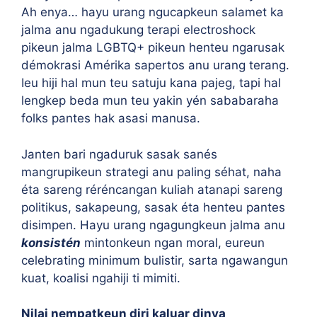
Ah enya… hayu urang ngucapkeun salamet ka
jalma anu ngadukung terapi electroshock
pikeun jalma LGBTQ+ pikeun henteu ngarusak
démokrasi Amérika sapertos anu urang terang.
Ieu hiji hal mun teu satuju kana pajeg, tapi hal
lengkep beda mun teu yakin yén sababaraha
folks pantes hak asasi manusa.
Janten bari ngaduruk sasak sanés
mangrupikeun strategi anu paling séhat, naha
éta sareng réréncangan kuliah atanapi sareng
politikus, sakapeung, sasak éta henteu pantes
disimpen. Hayu urang ngagungkeun jalma anu
konsistén
mintonkeun ngan moral, eureun
celebrating minimum bulistir, sarta ngawangun
kuat, koalisi ngahiji ti mimiti.
Nilai nempatkeun diri kaluar dinya