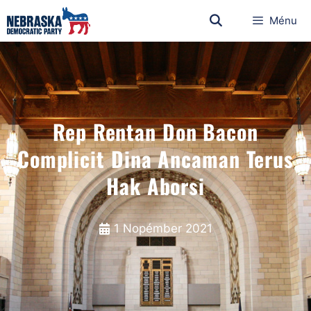
Ménu
Rep Rentan Don Bacon
Complicit Dina Ancaman Terus
Hak Aborsi
1 Nopémber 2021