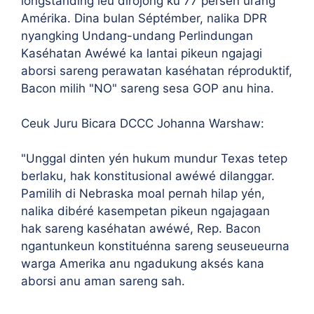
longstanding ieu dirojong ku 77 persén urang
Amérika. Dina bulan Séptémber, nalika DPR
nyangking Undang-undang Perlindungan
Kaséhatan Awéwé ka lantai pikeun ngajagi
aborsi sareng perawatan kaséhatan réproduktif,
Bacon milih "NO" sareng sesa GOP anu hina.
Ceuk Juru Bicara DCCC Johanna Warshaw:
"Unggal dinten yén hukum mundur Texas tetep
berlaku, hak konstitusional awéwé dilanggar.
Pamilih di Nebraska moal pernah hilap yén,
nalika dibéré kasempetan pikeun ngajagaan
hak sareng kaséhatan awéwé, Rep. Bacon
ngantunkeun konstituénna sareng seuseueurna
warga Amerika anu ngadukung aksés kana
aborsi anu aman sareng sah.