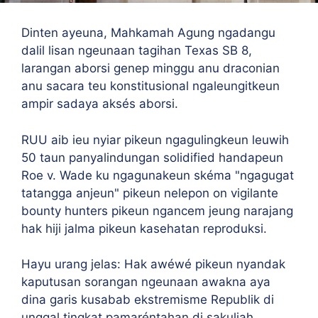
Dinten ayeuna, Mahkamah Agung ngadangu
dalil lisan ngeunaan tagihan Texas SB 8,
larangan aborsi genep minggu anu draconian
anu sacara teu konstitusional ngaleungitkeun
ampir sadaya aksés aborsi.
RUU aib ieu nyiar pikeun ngagulingkeun leuwih
50 taun panyalindungan solidified handapeun
Roe v. Wade ku ngagunakeun skéma "ngagugat
tatangga anjeun" pikeun nelepon on vigilante
bounty hunters pikeun ngancem jeung narajang
hak hiji jalma pikeun kasehatan reproduksi.
Hayu urang jelas: Hak awéwé pikeun nyandak
kaputusan sorangan ngeunaan awakna aya
dina garis kusabab ekstremisme Republik di
unggal tingkat pamaréntahan di sakuliah