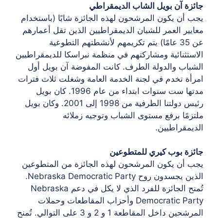
جائزة آن بويل الشاب الديمقراطي
يجب أن يكون المرشحون لهذه الجائزة شابًا (باستخدام
معايير العمر للشبان الديمقراطيين الذين تقل أعمارهم
عن 35 عامًا) يتم تكريمهم لأنشطتهم التطوعية
الاستثنائية ومشاركتهم في منظمة نبراسكا للديمقراطيين
الشباب والدولة الطرف. كانت المفوضة آن بويل أول
امرأة تخدم في لجنة الخدمة العامة وشغلت ثلاث فترات
مدتها ست سنوات ابتداء من عام 1996. كان بويل
رئيس دولتنا الطرفية من 1998 إلى 2001. وكان بويل
ملتزمًا برفع مستوى الشباب وتوجيه زملائه
الديمقراطيين.
جائزة بوب كيري للمتطوعين
يجب أن يكون المرشحون لهذه الجائزة من المتطوعين
الذين يجسدون روح Nebraska Democratic Party.
تُمنح الجائزة للفرد الذي لا يكل في دعم Nebraska
Democratic Party وأحزاب المقاطعات وحملات
المرشحين داخل المقاطعة 1 و 2 و 3 على التوالي. تُمنح