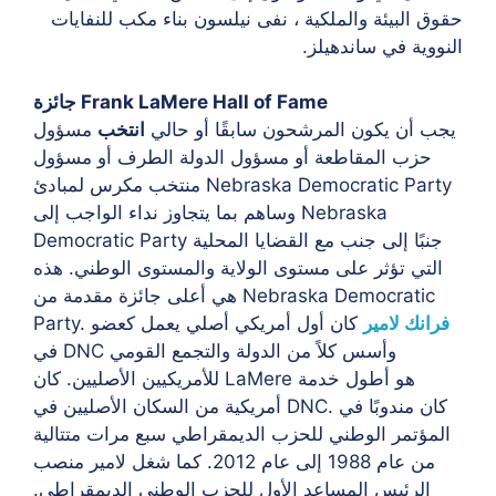
حقوق البيئة والملكية ، نفى نيلسون بناء مكب للنفايات
النووية في ساندهيلز.
جائزة Frank LaMere Hall of Fame
يجب أن يكون المرشحون سابقًا أو حالي
انتخب
مسؤول
حزب المقاطعة أو مسؤول الدولة الطرف أو مسؤول
منتخب مكرس لمبادئ Nebraska Democratic Party
وساهم بما يتجاوز نداء الواجب إلى Nebraska
Democratic Party جنبًا إلى جنب مع القضايا المحلية
التي تؤثر على مستوى الولاية والمستوى الوطني. هذه
هي أعلى جائزة مقدمة من Nebraska Democratic
فرانك لامير
كان أول أمريكي أصلي يعمل كعضو
Party.
في DNC وأسس كلاً من الدولة والتجمع القومي
للأمريكيين الأصليين. كان LaMere هو أطول خدمة
أمريكية من السكان الأصليين في DNC. كان مندوبًا في
المؤتمر الوطني للحزب الديمقراطي سبع مرات متتالية
من عام 1988 إلى عام 2012. كما شغل لامير منصب
الرئيس المساعد الأول للحزب الوطني الديمقراطي.