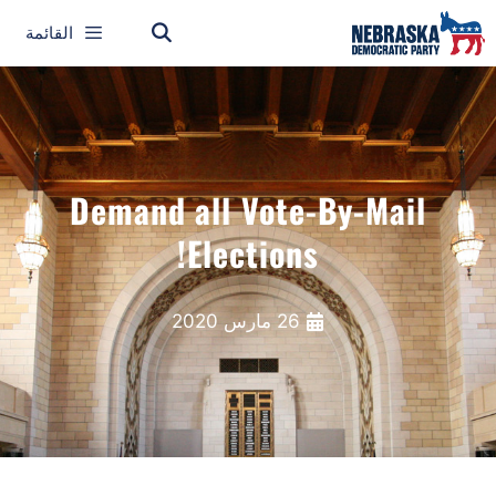
القائمة
Demand all Vote-By-Mail
Elections!
26 مارس 2020