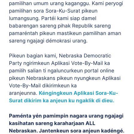
pamilihan umum urang kaganggu. Kami peryogi
pamilihan sora Sora-Ku-Surat pikeun
lumangsung. Partéi kami siap damel
babarengan sareng pihak Republik sareng
pamaréntah pikeun mastikeun pamilihan aman
sareng ngajagi démokrasi urang.
Pikeun bagian kami, Nebraska Democratic
Party ngirimkeun Aplikasi Vote-By-Mail ka
pamilih salian ti ngaluncurkeun portal online
pikeun Nebraskans pikeun nyungkeun Aplikasi
Vote-By-Mail dikirimkeun ka
aranjeunna.
Kéngingkeun Aplikasi Sora-Ku-
Surat dikirim ka anjeun ku ngaklik di dieu.
Paménta yén pamimpin nagara urang ngajagi
kasihatan sareng karaharjaan ALL
Nebraskan. Jantenkeun sora anjeun kadéngé.