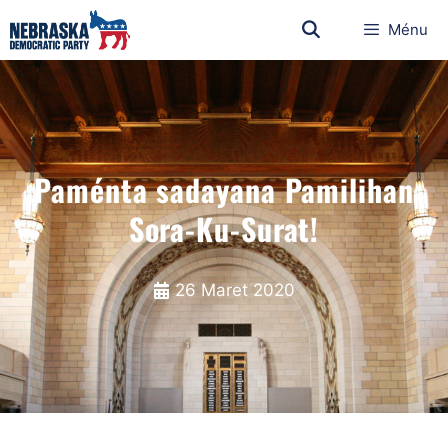
Ménu
Paménta sadayana Pamilihan
Sora-Ku-Surat!
26 Maret 2020