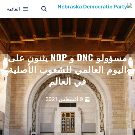
القائمة
مسؤولو DNC و NDP يثنون على
اليوم العالمي للشعوب الأصلية
في العالم
9 أغسطس 2021