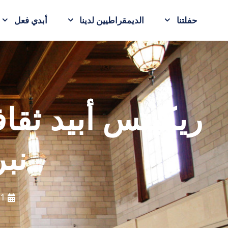
حفلتنا
الديمقراطيين لدينا
أبدي فعل
ريكيتس أبيد ثقا
نب
1 أغسطس 2016