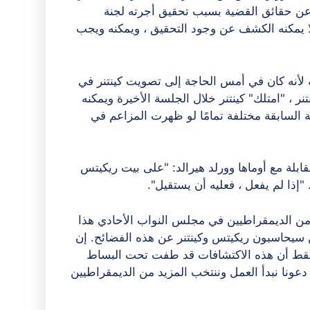
 عن حقائق القضية بسبب تحقيق أجرته لجنة
ا يمكنه الكشف عن وجود التحقيق ، ويمكنه ويجب
 لأنه كان في أمس الحاجة إلى تصويت كينتنر في
 ، "امتلك" كينتنر خلال الجلسة الأخيرة ويمكنه
(T) كانت الدورة التشريعية السابقة مختلفة تمامًا لو ظهرت المزاعم في
قابلة مع أوماها وورلد هيرالد: "على بيت ريكيتس
 "إذا لم يفعل ، فعليه أن يستقيل".
ن الديمقراطيين في مجلس النواب الأحادي هذا
يحاسبون ريكيتس وكينتنر عن هذه الفضائح. إن
فقط أن هذه الاكتشافات قد طفت تحت البساط
عونا نبدأ العمل وننتخب المزيد من الديمقراطيين