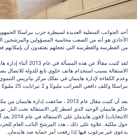
أحد الجوانب السفلية العديدة لسيطرة حزب نبراسكا الجمهور
الأحادي هو أنه من الصعب محاسبة المسؤولين والمرشحين المن
من الغطرسة والغطرسة التي تجعلهم يعتقدون أن بإمكانهم فع
لقد كتبت مقالًا عن هذه ا
الاستقالة بسبب استخدام هاتف خلوي تابع للدولة للاتصال بصد
وعدم الكفاءة لإدارة هاينمان في تفكك مركز بياتريس التنموي 
نبراسكا وكلف دافعي الضرائب مليونًا و 2 تيرابايت 25 مليونًا من الأموال الفيدرالية المفقودة.
بعد أن كتبت مقال عام 2013 ، ضاعفت إدارة
حاكم هاينمان الوحيد الذي اضطر إلى الاستقالة تحت النار. ثم
الانتخابات
حول ملكية. علاوة على ذلك ، هدد المرشح النائب العام للحز
بدعوى غير مرغوب فيها إذا رفعت أمر حماية ضد هايدمان.