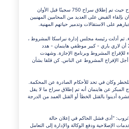
ربما كانت أخطر فضيحة في عصر هاينمان تتعلق بإدارة الإصلاح حيث تم إطلاق سراح 750 سجينًا قبل الأوان
قام هاينمان بإلقاء القبض على العديد من المحامين المهنيين
رهم على الاستقالات وتدمير حياتهم المهنية.
ناء. ثم أدلت رئيسة مجلس إدارة نبراسكا المشروط ،
إستر كاسمر ، بشهادتها في جلسة استماع تشريعية عام 2014 أن لاري باري - كبير موظفي هاينمان - هدد
اء للإفراج المشروط وبرنامج الإجازة. وشهدت
 أجل الإفراج المشروط عن الناس. كن قلقا بشأن
للخطر وكان في تحد للأحكام الصادرة عن المحكمة.
 المبكر عن هاينمان أنه تم إطلاق سراح ما لا يقل
 عشرة أدينوا بالقتل الخطأ أو القتل العمد من الدرجة
روب: "أدى فشل الحاكم في إعلان حالة
مات الإصلاحية ودفع الوكالة والإدارة إلى التعامل