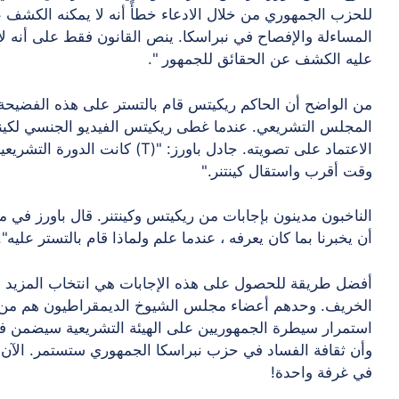
للحزب الجمهوري من خلال الادعاء خطأً أنه لا يمكنه الكشف
المساءلة والإفصاح في نبراسكا. ينص القانون فقط على أنه ل
عليه الكشف عن الحقائق للجمهور ".
من الواضح أن الحاكم ريكيتس قام بالتستر على هذه الفضيحة
المجلس التشريعي. عندما غطى ريكيتس الفيديو الجنسي لكينتنر
الاعتماد على تصويته. جادل باورز: "
وقت أقرب واستقال كينتنر."
الناخبون مدينون بإجابات من ريكيتس وكينتنر. قال باورز في م
أن يخبرنا بما كان يعرفه ، عندما علم ولماذا قام بالتستر عليه".
أفضل طريقة للحصول على هذه الإجابات هي انتخاب المزيد م
الخريف. وحدهم أعضاء مجلس الشيوخ الديمقراطيون هم من س
استمرار سيطرة الجمهوريين على الهيئة التشريعية سيضمن 
وأن ثقافة الفساد في حزب نبراسكا الجمهوري ستستمر. الآن د
في غرفة واحدة!