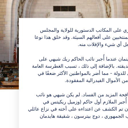
ي على المكاتب الدستورية للولاية والمجلس
تخبين على أفعالهم السيئة. وقد خلق هذا نوعا
ل أي شيء والإفلات منه.
لمسألة في عام 2013 أثناء إدارة هاينمان عندما أُجبر نائب الحاكم ريك شيهي على
يقته. بالإضافة إلى ذلك ، تسبب الغطرسة العامة
للدولة - مما أضر بالمواطنين الأكثر ضعفًا في
 هاينمان من مكافحة المزيد من الفساد. لم يكن شيهي هو نائب
 أُجبر الملازم أول حاكم (وزميل ريكيتس في
) لافون هايدمان على الاستقالة في عام 2014 بعد أن تم الكشف عن اعتداءه على أخته في نزاع عائلي
ب الجمهوري ، دوج بيترسون ، شقيقة هايدمان