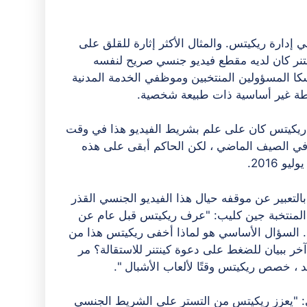
دارة ريكيتس. والمثال الأكثر إثارة للقلق على
نر كان لديه مقطع فيديو جنسي صريح لنفسه
اسكا المسؤولين المنتخبين وموظفي الخدمة المدنية
شطة غير أساسية ذات طبيعة شخصية.
م ريكيتس كان على علم بشريط الفيديو هذا في وقت
الة كينتنر في الصيف الماضي ، لكن الحاكم أبقى على هذه
Nebraska De الحاكم ريكيتس بالتعبير عن موقفه حيال هذا الفيديو الجنسي القذر
المنتخبة جين كليب: "عرف ريكيتس قبل عام عن
ًا. السؤال الأساسي هو لماذا أخفى ريكيتس هذا من
خر ببيان للضغط على دعوة كينتنر للاستقالة؟ مر
د ، خصص ريكيتس وقتًا لألعاب الأشبال ".
: "يعزز ريكيتس من التستر على الشريط الجنسي