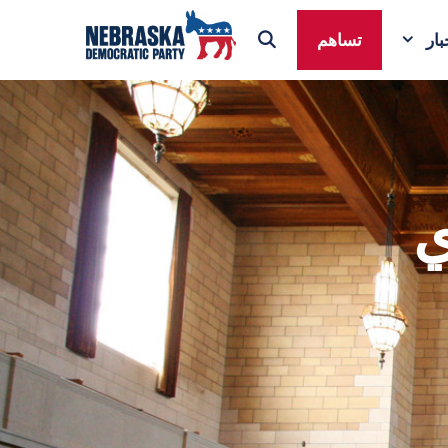
ار
تساهم
ي