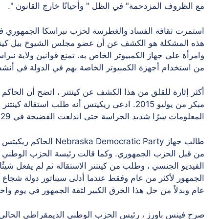
مع الظروف المزدحمة" في الظل " وأحيانًا خارج القانون ".
استمرت ثقافة الفساد والغطرسة لحزب نبراسكا الجمهوري في إ
هذه المشكلة هو الكشف عن أن عضو مجلس الشيوخ بيل كينت
وامرأة على جهاز الكمبيوتر الخاص به. تمنع قوانين ولاية نبر
من استخدام أجهزة الكمبيوتر الخاصة بهم في الدولة في أن
أكثر إثارة للقلق من هذا الكشف عن كينتنر ، اتضح أن الحاك
مبكر من يوليو 2015. ادعى ريكيتس أنه طلب استق
المعلومات سرًا شديد الحراسة حتى اندلعت الفضيحة في 29 يوليو 2016.
طالب جهاز mocratic Party
من قبل الحزب الجمهوري. وكما قالت رئيسة الحزب الوطني 
الفيديو الجنسي ، وطلب من كينتنر الاستقالة ثم لم يفعل شيئ
الجمهور لأكثر من عام وفقط عندما أدلى سيناتور دولة شجاع آ
عام وبدلاً من حل هذا الخرق الكبير لثقة الجمهور في يوم واح
صرح فينس باورز ، رئيس الحزب الوطني الديمقراطي الحالي