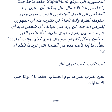
الدستورية إلى موقع SuperFund. فقط لنأخذ جانبًا
واحدًا من هذا الاحتمال: هل يمكنك أن تتخيل نوع
العاطلين عن العمل المتعثرين الذين سيعمل معهم
حكومته لفترة ولاية ثانية؟ لن يقترب منه أي جمهوري
يُفترض أنه جاد. لن يرد على الهاتف أي شخص لديه أي
خبرة. ستنتهي بفرع تنفيذي مليء بالأشخاص الذين
يجعلون مايكل كابوتو يبدو مثل هنري كلاي. وأنت "متردد"
بشأن ما إذا كانت هذه هي النتيجة التي تريدها للبلد أم
لا؟
انت تكذب. كنت تعرف انك.
نحن نقترب بسرعة يوم الحساب. فقط 46 يومًا حتى
الانتخابات.
***