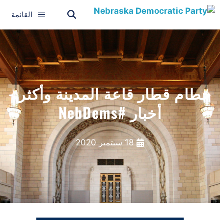
القائمة
حطام قطار قاعة المدينة وأكثر -
أخبار #NebDems
18 سبتمبر 2020