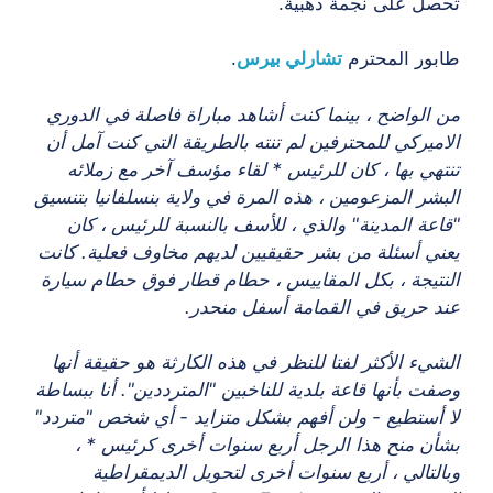
تحصل على نجمة ذهبية.
طابور المحترم
تشارلي بيرس
.
من الواضح ، بينما كنت أشاهد مباراة فاصلة في الدوري
الاميركي للمحترفين لم تنته بالطريقة التي كنت آمل أن
تنتهي بها ، كان للرئيس * لقاء مؤسف آخر مع زملائه
البشر المزعومين ، هذه المرة في ولاية بنسلفانيا بتنسيق
"قاعة المدينة" والذي ، للأسف بالنسبة للرئيس ، كان
يعني أسئلة من بشر حقيقيين لديهم مخاوف فعلية. كانت
النتيجة ، بكل المقاييس ، حطام قطار فوق حطام سيارة
عند حريق في القمامة أسفل منحدر.
الشيء الأكثر لفتا للنظر في هذه الكارثة هو حقيقة أنها
وصفت بأنها قاعة بلدية للناخبين "المترددين". أنا ببساطة
لا أستطيع - ولن أفهم بشكل متزايد - أي شخص "متردد"
بشأن منح هذا الرجل أربع سنوات أخرى كرئيس * ،
وبالتالي ، أربع سنوات أخرى لتحويل الديمقراطية