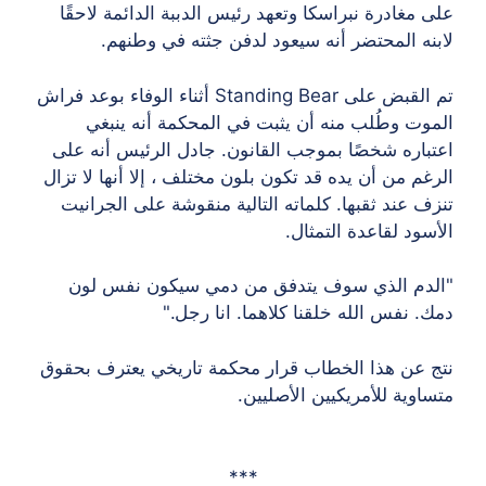
 مغادرة نبراسكا وتعهد رئيس الدببة الدائمة لاحقًا
نه المحتضر أنه سيعود لدفن جثته في وطنهم.
تم القبض على Standing Bear أثناء الوفاء بوعد فراش
وت وطُلب منه أن يثبت في المحكمة أنه ينبغي
باره شخصًا بموجب القانون. جادل الرئيس أنه على
غم من أن يده قد تكون بلون مختلف ، إلا أنها لا تزال
ف عند ثقبها. كلماته التالية منقوشة على الجرانيت
سود لقاعدة التمثال.
دم الذي سوف يتدفق من دمي سيكون نفس لون
. نفس الله خلقنا كلاهما. انا رجل."
 عن هذا الخطاب قرار محكمة تاريخي يعترف بحقوق
اوية للأمريكيين الأصليين.
***