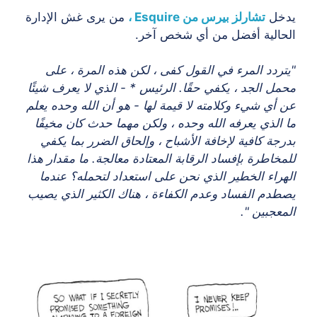
خل
تشارلز بيرس من Esquire ،
من يرى غش الإدارة
الية أفضل من أي شخص آخر.
ردد المرء في القول كفى ، لكن هذه المرة ، على
ل الجد ، يكفي حقًا. الرئيس * - الذي لا يعرف شيئًا
أي شيء وكلامته لا قيمة لها - هو أن الله وحده يعلم
الذي يعرفه الله وحده ، ولكن مهما حدث كان مخيفًا
جة كافية لإخافة الأشباح ، وإلحاق الضرر بما يكفي
خاطرة بإفساد الرقابة المعتادة معالجة. ما مقدار هذا
راء الخطير الذي نحن على استعداد لتحمله؟ عندما
دم الفساد وعدم الكفاءة ، هناك الكثير الذي يصيب
عجبين ".