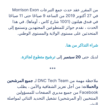
من المقرر عقد حدث جمع التبرعات Morrison Exon
في 27 أكتوبر 2019 من الساعة 9 صباحًا حتى 11 صباحًا
في فندق هيلتون (1001 شارع كاس ، أوماها). في هذا
دث ، نقدم جوائز للمتطوعين المجتهدين ونستمع إلى
تحدثين على مستوى الولاية والمستوى الوطني.
ء التذاكر من هنا.
ك حتى
20 سبتمبر
إلى
ترشيح متطوع لجائزة.
***
ة مهمة من DNC Tech Team لـ
جميع المرشحين
حملات:
من أجل تعزيز الشفافية والأمن ، يطلب
Facebook من جميع مديري الصفحات للمسؤولين
نتخبين (أو المرشحين) تشغيل التحديد الثنائي لمواصلة
شر.