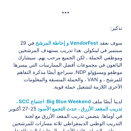
***
ير:
ف نعقد
VendorFest و إحاطة المرشح
في 29
مبر في لينكولن. هذا تدريب يستهدف المرشحين
ظفي الحملة ، لكن الجميع مرحب بهم. سيشارك
ائعون في مجموعات أفضل الممارسات التي ييسرها
موظفو ومسؤولو NDP. سنراجع أيضًا مذكرة التفاهم
للمرشح ، و VAN ، والحملة المنسقة والمعلومات
خرى اللازمة لتشغيل حملة قوية.
نا أيضًا ملف
Big Blue Weekend: اجتماع SCC ،
يب المقعد الأزرق ، حدث التجمع الأسود
25-27 أكتوبر
أوماها. يتضمن تدريب المقعد الأزرق مع لجنة
دريب الوطني الديمقراطي ثلاثة مسارات للمرشحين
ظفي الحملة وقادة الأحزاب المحلية / النشطاء على