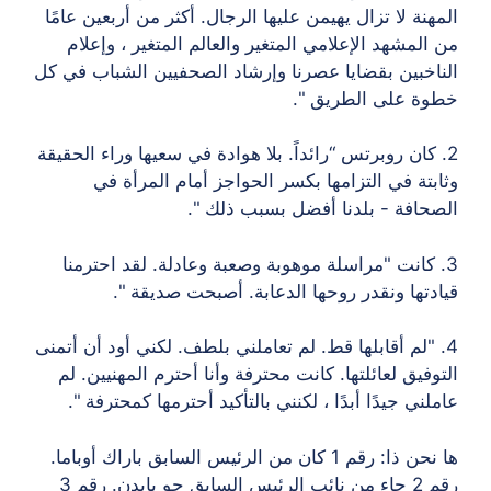
هنة لا تزال يهيمن عليها الرجال. أكثر من أربعين عامًا
المشهد الإعلامي المتغير والعالم المتغير ، وإعلام
اخبين بقضايا عصرنا وإرشاد الصحفيين الشباب في كل
ة على الطريق ".
 كان روبرتس “رائداً. بلا هوادة في سعيها وراء الحقيقة
بتة في التزامها بكسر الحواجز أمام المرأة في
حافة - بلدنا أفضل بسبب ذلك ".
 كانت "مراسلة موهوبة وصعبة وعادلة. لقد احترمنا
دتها ونقدر روحها الدعابة. أصبحت صديقة ".
 "لم أقابلها قط. لم تعاملني بلطف. لكني أود أن أتمنى
وفيق لعائلتها. كانت محترفة وأنا أحترم المهنيين. لم
ني جيدًا أبدًا ، لكنني بالتأكيد أحترمها كمحترفة ".
ها نحن ذا: رقم 1 كان من الرئيس السابق باراك أوباما.
رقم 2 جاء من نائب الرئيس السابق جو بايدن. رقم 3