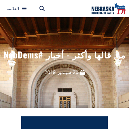
القائمة
الها وأكثر - أخبار #NebDems
20 سبتمبر 2019