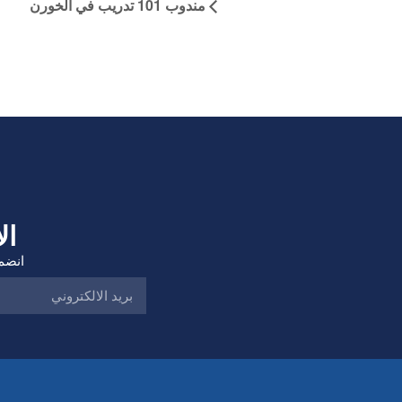
مندوب 101 تدريب في الخورن
ال
انضم 