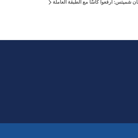
ان شميتس: ارفعوا كأسًا مع الطبقة العاملة