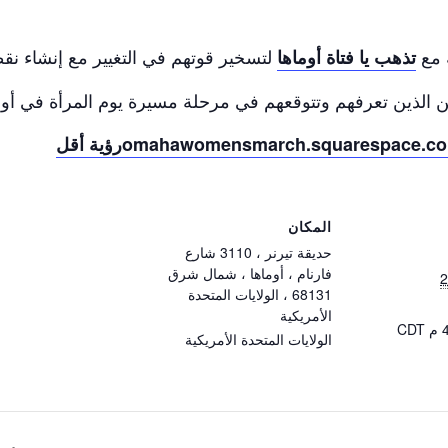
 مع
لتسخير قوتهم في التغيير مع إنشاء نق
تذهب يا فتاة أوماها
 الذين تعرفهم وتتوقعهم في مرحلة مسيرة يوم المرأة في أوماها
omahawomensmarch.squarespace.c
رؤية أقل
المكان
حديقة تيرنر ، 3110 شارع
فارنام ، أوماها ، شمال شرق
68131 ، الولايات المتحدة
الأمريكية
CDT
الولايات المتحدة الأمريكية