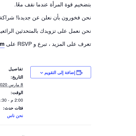
بتضخيم قوة المرأة عندما نقف معًا.
نحن فخورون بأن نعلن عن جديدنا! شراكة
نحن نعمل على تزويدك بالمتحدثين الرائعين
تعرف على المزيد ، تبرع و RSVP على
om
تفاصيل
إضافة إلى التقويم
التاريخ:
8 مارس 2020
الوقت:
2:00 م - 4:30 م
فئات حدث:
نحن ناس