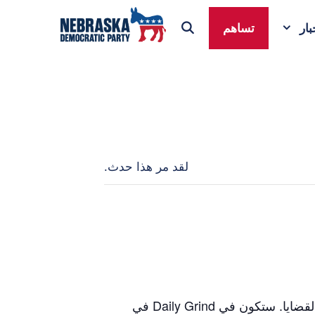
ار
تساهم
لقد مر هذا حدث.
المرشح لعضوية مجلس الشيوخ الأمريكي ، ستتوقف أنجي فيليبس في كيرني لمقابلة الناخبين ومناقشة القضايا. ستكون في Daily Grind في