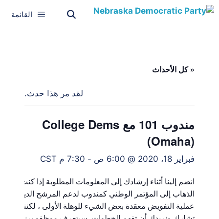
القائمة
« كل الأحداث
لقد مر هذا حدث.
مندوب 101 مع College Dems
(Omaha)
فبراير 18، 2020 @ 6:00 ص
-
7:30 م
CST
انضم إلينا أثناء إرشادك إلى المعلومات المطلوبة إذا كنت ترغب
الذهاب إلى المؤتمر الوطني كمندوب لدعم المرشح الديمقراطي
عملية التفويض معقدة بعض الشيء للوهلة الأولى ، لكننا نريدك 
تشارك ونريدك أن تفهم الخطوات. سيتعرف موظفو برنامج الأم