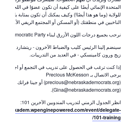
المتحدة الإنمائي أيضًا على كيفية أن تكون عضوًا في اللجنة المر
للولاية (وما هو هذا أيضًا!) وكيف يمكنك أن تكون بمثابة بلوك كاب
الناخبين في منطقتك (أو المسكن أو المجتمع الريفي الأوسع).
نرحب بجميع درجات اللون الأزرق لبناء Nebraska Democratic Party.
سينضم إلينا الرئيس كليب والضباط الآخرون - ريتشارد ريجستر 
زيج ورون كامينسكي - في العديد من التدريبات.
إذا كنت ترغب في الحصول على تدريب في التجمع أو اجتماع الم
يرجى الاتصال بـ Precious McKesson
(precious@nebraskademocrats.org) أو جينا فرانك
(Gina@nebraskademocrats.org).
انظر الجدول الزمني لتدريب المندوبين الآخرين 101:
/nebraskadem.wpenginepowered.com/event/delegate-
101-training/