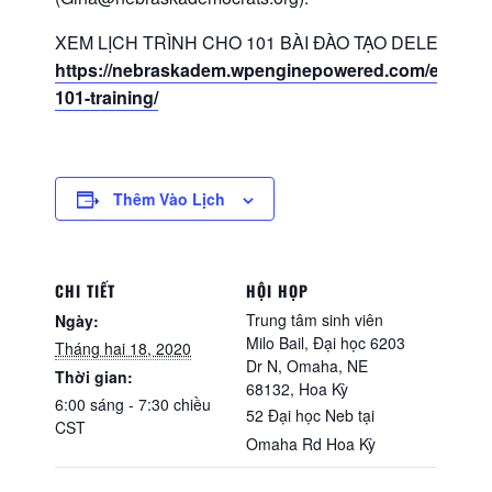
XEM LỊCH TRÌNH CHO 101 BÀI ĐÀO TẠO DELEGATE
https://nebraskadem.wpenginepowered.com/event/d
101-training/
Thêm Vào Lịch
CHI TIẾT
HỘI HỌP
Trung tâm sinh viên
Ngày:
Milo Bail, Đại học 6203
Tháng hai 18, 2020
Dr N, Omaha, NE
Thời gian:
68132, Hoa Kỳ
6:00 sáng - 7:30 chiều
52 Đại học Neb tại
CST
Omaha Rd
Hoa Kỳ