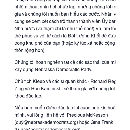
nhiệm thoạt nhìn hơi phức tạp, nhưng chúng tôi muốn b
gia và chúng tôi muốn bạn hiểu các bước. Nhân viên c
cũng sẽ xem xét cách trở thành thành viên Ủy ban Trun
Nhà nước (và thậm chí là như thế nào!) Và làm thế nào 
thể phục vụ với tư cách là Đội trưởng Khối để đưa ra các 
trong khu phố của bạn (hoặc ký túc xá hoặc cộng đồng 
thôn rộng hơn).
Chúng tôi hoan nghênh tất cả các sắc thái của màu xan
xây dựng Nebraska Democratic Party.
Chủ tịch Kleeb và các sĩ quan khác - Richard Register, P
Zieg và Ron Kaminski - sẽ tham gia với chúng tôi trong 
khóa đào tạo.
Nếu bạn muốn được đào tạo tại cuộc họp kín hoặc họp h
mình, vui lòng liên hệ với Precious McKesson
(quý@nebraskademocrats.org) hoặc Gina Frank
(Gina@nebraskademocrats.org).