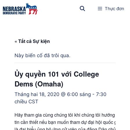
Thực đơn
« Tất cả Sự kiện
Này biến cố đã trôi qua.
Ủy quyền 101 với College
Dems (Omaha)
Tháng hai 18, 2020 @ 6:00 sáng
-
7:30
chiều
CST
Hãy tham gia cùng chúng tôi khi chúng tôi hướng dẫn b
tin cần thiết nếu bạn muốn tham dự đại hội quốc gia với 
là đại biểu ủng hộ ứng cử viên của đảng Dân chủ. Quy t