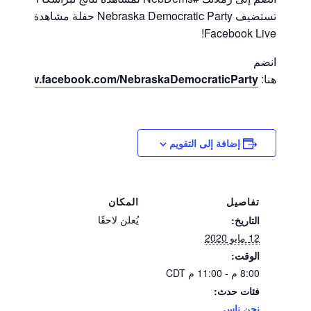
تستضيف Nebraska Democratic Party حفلة مشاهدة على
Facebook Live!
انضم
هنا:
ps://www.facebook.com/NebraskaDemocraticParty/
إضافة إلى التقويم
تفاصيل
المكان
يُعلن لاحقًا
التاريخ:
12 مايو 2020
الوقت:
8:00 م - 11:00 م
CDT
فئات حدث:
نحن ناس