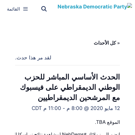
القائمة
« كل الأحداث
لقد مر هذا حدث.
الحدث الأساسي المباشر للحزب
الوطني الديمقراطي على فيسبوك
مع المرشحين الديمقراطيين
12 مايو 2020 @ 8:00 م
-
11:00 م
CDT
الموقع TBA.
انضم إلى زملائك #NebDems لمشاهدة نتائج نبراسكا الابتدائية.