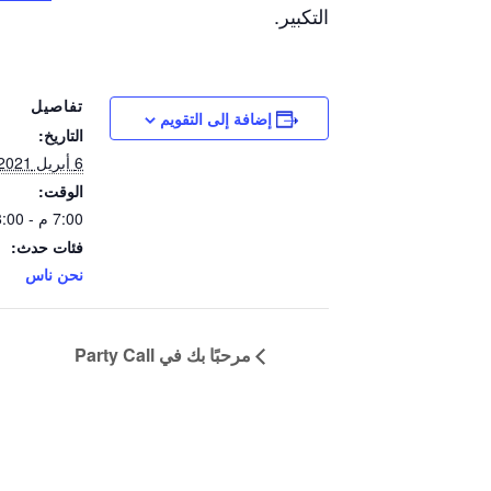
التكبير.
تفاصيل
إضافة إلى التقويم
التاريخ:
6 أبريل 2021
الوقت:
7:00 م - 8:00 م
فئات حدث:
نحن ناس
مرحبًا بك في Party Call