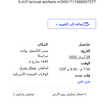
annual-workers-m/3001717466507377/؟ti=icl
إضافة إلى التقويم
تفاصيل
المكان
مبنى الكابيتول بولاية
التاريخ:
نبراسكا
28 أبريل 2020
1445 شارع ك
الوقت:
لينكولن
,
شمال شرق
7:00 م - 8:00 م
CDT
الولايات المتحدة الأمريكية
فئات حدث:
نحن ناس
احتفال لينكولن بيوم الأرض
لينكولن ماراثون