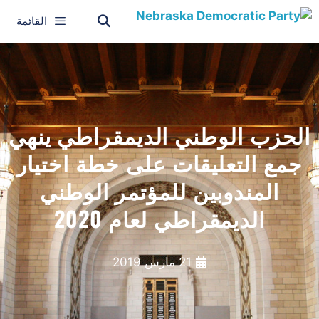
القائمة
الحزب الوطني الديمقراطي ينهي
جمع التعليقات على خطة اختيار
المندوبين للمؤتمر الوطني
الديمقراطي لعام 2020
21 مارس 2019