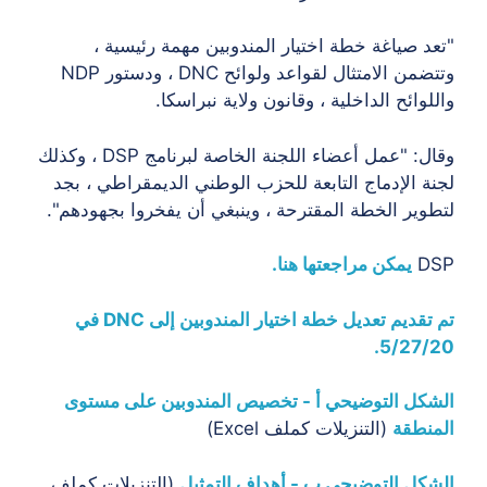
"تعد صياغة خطة اختيار المندوبين مهمة رئيسية ،
وتتضمن الامتثال لقواعد ولوائح DNC ، ودستور NDP
واللوائح الداخلية ، وقانون ولاية نبراسكا.
وقال: "عمل أعضاء اللجنة الخاصة لبرنامج DSP ، وكذلك
لجنة الإدماج التابعة للحزب الوطني الديمقراطي ، بجد
لتطوير الخطة المقترحة ، وينبغي أن يفخروا بجهودهم".
DSP
يمكن مراجعتها هنا.
تم تقديم تعديل خطة اختيار المندوبين إلى DNC في
5/27/20.
الشكل التوضيحي أ - تخصيص المندوبين على مستوى
المنطقة
(التنزيلات كملف Excel)
الشكل التوضيحي ب - أهداف التمثيل
(التنزيلات كملف