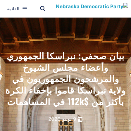
القائمة
بيان صحفي: نبراسكا الجمهوري
وأعضاء مجلس الشيوخ
والمرشحون الجمهوريون في
ولاية نبراسكا قاموا بإخفاء الكرة
بأكثر من $112k في المساهمات
9 يوليو 2020