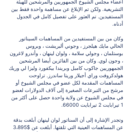
أعضاء مجلس الشيوخ الجمهوريين والمرشحين للهيئة
التشريعية. ولكن تم الإبلاغ عن مساهمة واحدة فقط بين
المستفيدين. تم العثور على تفصيل كامل في الجدول
أدناه.
وكان من بين المستفيدين من المساهمات السيناتور
الحالي مايك هيلجرز ، وجوني ألبريشت ، وبروس
بوستلمان ، وجولي سلامة ، ولوان لينهان ، وأندرو لاغرون
، وجون لوي. وكان من بين الفائزين أيضا المرشحين
الجمهوريين جاكوب كامبل وبريندا بيكفورد وليزا لي وريك
هولدكروفت وراي أجيلار وريتا ساندرز. تراوحت
المساهمات المقدمة لكل عضو في مجلس الشيوخ أو
مرشح من التبرعات الصغيرة إلى آلاف الدولارات لعضو
في مجلس الشيوخ عن ولاية واحدة حصل على أكثر من
1 تيرابايت 2 تيرابايت 66000.
وتجدر الإشارة إلى أن السناتور لوان لينهان أبلغت بدقة
عن المساهمات العينية التي تلقتها. أبلغت عن $3،895