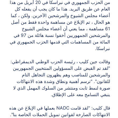
من الحزب الجمهوري في نبراسكا في 20 أبريل من هذا
العام عن طريق البريد. هذا ما كان يجب أن يفعله كل
أعضاء مجلس الشيوخ والمرشحين الآخرين. ولكن ، كما
هو الحال ، تم الإبلاغ عن مساهمة واحدة فقط من أصل
61 مساهمة ، مما يعني أن أعضاء مجلس الشيوخ
والمرشحين الجمهوريين أخفوا نسبة هائلة من 97 في
المائة من المساهمات التي قدمها الحزب الجمهوري في
نبراسكا.
وقالت جين كليب ، رئيسة الحزب الوطني الديمقراطي:
"لقد تم القبض على المسؤولين المنتخبين الجمهوريين
والمرشحين للمناصب وهم يظهرون التجاهل التام
للقانون". "ترسم أهمية ونطاق وشدة هذه الانتهاكات
صورة لنمط ثابت ومنتشر من السلوك المهمل الذي لا
ينبغي التسامح معه على الإطلاق.
قال كليب: "لقد قامت NADC بعملها في الإبلاغ عن هذه
الانتهاكات الصارخة لقوانين تمويل الحملات الخاصة بنا".