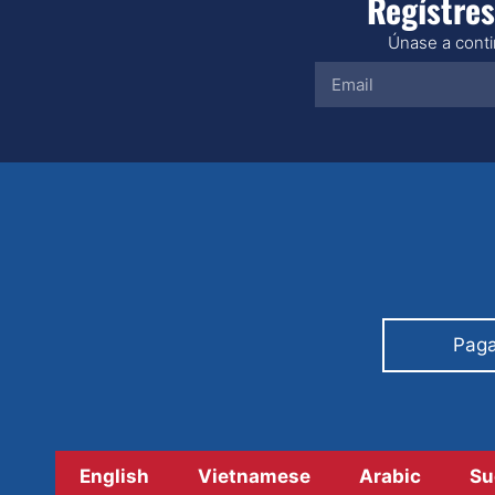
Regístres
Únase a contin
Paga
English
Vietnamese
Arabic
Su