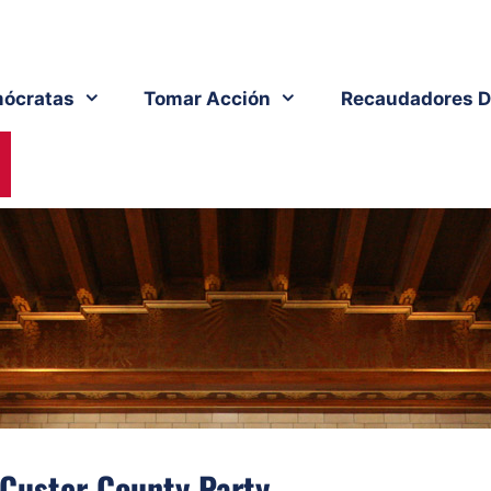
ócratas
Tomar Acción
Recaudadores D
Custer County Party