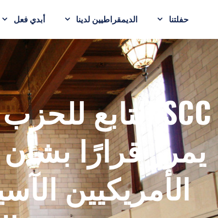
حفلتنا
الديمقراطيين لدينا
أبدي فعل
SCC التابع للح
يمرر قرارًا بشأن
الأمريكيين الآس