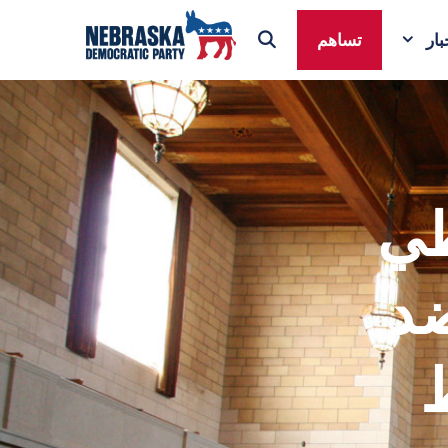
ار
تساهم
طي
ضد
ط