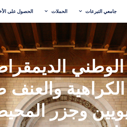
جامعي التبرعات
الحملات
الحصول على الأخب
زب الوطني الديمقرا
 الكراهية والعنف 
يويين وجزر المحي