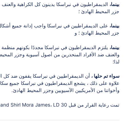
بينما،
الديمقراطيون في نبراسكا يدينون كل الكراهية والعنف 
جزر المحيط الهادئ ؛
بينما،
على الديمقراطيين في نبراسكا واجب إدانة جميع أشكال 
جزر المحيط الهادئ ؛ و
بينما،
يلتزم الديمقراطيون في نبراسكا مجددًا بكونهم منظمة 
والعنف ضد الأفراد المنحدرين من أصول آسيوية وجزر المحيط
لذا؛
سواء تم حلها ،
أن الديمقراطيين في نبراسكا يقفون ضد كل ال
علاوة على ذلك ، يشجع الديمقراطيون في نبراسكا جميع سكا
وأخواتنا من الأمريكيين الآسيويين وجزر المحيط الهادئ.
تمت رعاية القرار من قبل Quinton Corwin، LD 24 and Shirl Mora James، LD 30.