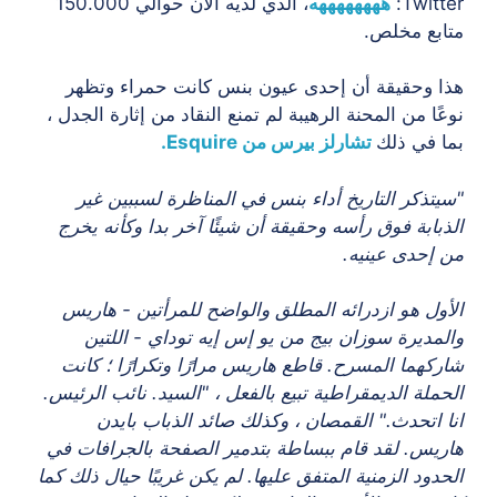
Twitter:
ههههههههه
، الذي لديه الآن حوالي 150.000
متابع مخلص.
هذا وحقيقة أن إحدى عيون بنس كانت حمراء وتظهر
نوعًا من المحنة الرهيبة لم تمنع النقاد من إثارة الجدل ،
بما في ذلك
تشارلز بيرس من Esquire.
"سيتذكر التاريخ أداء بنس في المناظرة لسببين غير
الذبابة فوق رأسه وحقيقة أن شيئًا آخر بدا وكأنه يخرج
من إحدى عينيه.
الأول هو ازدرائه المطلق والواضح للمرأتين - هاريس
والمديرة سوزان بيج من يو إس إيه توداي - اللتين
شاركهما المسرح. قاطع هاريس مرارًا وتكرارًا ؛ كانت
الحملة الديمقراطية تبيع بالفعل ، "السيد. نائب الرئيس.
انا اتحدث." القمصان ، وكذلك صائد الذباب بايدن
هاريس. لقد قام ببساطة بتدمير الصفحة بالجرافات في
الحدود الزمنية المتفق عليها. لم يكن غريبًا حيال ذلك كما