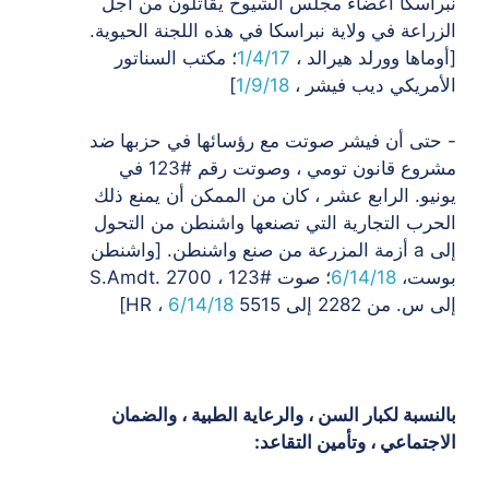
نبراسكا
أعضاء مجلس الشيوخ يقاتلون من أجل
الزراعة في ولاية نبراسكا في هذه اللجنة الحيوية.
[أوماها وورلد هيرالد ،
1/4/17
؛ مكتب السناتور
الأمريكي ديب فيشر ،
1/9/18
]
- حتى أن فيشر صوتت مع رؤسائها في حزبها ضد
مشروع قانون تومي ، وصوتت رقم #123 في
يونيو.
الرابع عشر ، كان من الممكن أن يمنع ذلك
الحرب التجارية التي تصنعها واشنطن من التحول
إلى a
أزمة المزرعة من صنع واشنطن. [واشنطن
بوست،
6/14/18
؛ صوت #123 ، S.Amdt. 2700
إلى
س. من 2282 إلى 5515 HR ،
6/14/18
]
بالنسبة لكبار السن ، والرعاية الطبية ، والضمان
الاجتماعي ، وتأمين التقاعد: