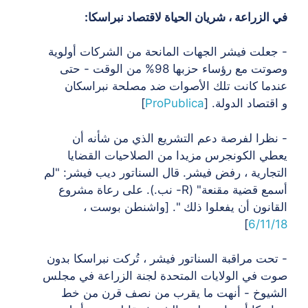
في الزراعة ، شريان الحياة لاقتصاد نبراسكا:
- جعلت فيشر الجهات المانحة من الشركات أولوية
وصوتت مع رؤساء حزبها 98% من
الوقت - حتى
عندما كانت تلك الأصوات ضد مصلحة نبراسكان
و
اقتصاد الدولة. [
ProPublica
]
- نظرا لفرصة دعم التشريع الذي من شأنه أن
يعطي الكونجرس مزيدا من الصلاحيات
القضايا
التجارية ، رفض فيشر. قال السناتور ديب فيشر: "لم
أسمع قضية مقنعة"
(R- نب.). على رعاة مشروع
القانون أن يفعلوا ذلك ". [واشنطن بوست ،
]
6/11/18
- تحت مراقبة السناتور فيشر ، تُركت نبراسكا بدون
صوت في الولايات المتحدة
لجنة الزراعة في مجلس
الشيوخ - أنهت ما يقرب من نصف قرن من خط