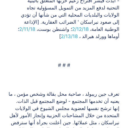
- أيدت فيشر اقتراح زعيم حزبها المتعلق بالبنية
التحتية لدفع المزيد من التمويل
المسؤولية تجاه
الولايات والبلديات المحلية التي من شأنها أن تؤدي
إلى صعود نبراسكان '
الضرائب العقارية. [الإذاعة
الوطنية العامة،
2/12/18
؛ واشنطن بوست،
2/11/18
؛
أوماها وورلد هيرالد ،
2/13/18
]
# # #
تعرف جين ريبولد ، صاحبة محل بقالة وشخص مؤمن ، ما
يعنيه أن تخدمها
المجتمع - لوضع المجتمع قبل الذات.
إنها ترشح نفسها لعضوية مجلس الشيوخ في الولايات
المتحدة
من خلال المشاحنات الحزبية وإنجاز الأمور لأهل
نبراسكان ، مثل عملائها. جين
أعلنت بجرأة أنها سترفض