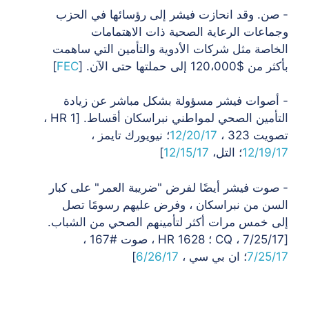
- صن. وقد انحازت فيشر إلى رؤسائها في الحزب
وجماعات الرعاية الصحية ذات الاهتمامات
الخاصة
مثل شركات الأدوية والتأمين التي ساهمت
بأكثر من
$120،000 إلى حملتها حتى الآن. [
FEC
]
- أصوات فيشر مسؤولة بشكل مباشر عن زيادة
التأمين الصحي لمواطني نبراسكان
أقساط. [HR 1 ،
تصويت 323 ،
12/20/17
؛ نيويورك تايمز ،
12/19/17
؛ التل،
12/15/17
]
- صوت فيشر أيضًا لفرض "ضريبة العمر" على كبار
السن من نبراسكان ، وفرض عليهم رسومًا تصل
إلى
خمس مرات أكثر لتأمينهم الصحي من الشباب.
[CQ ، 7/25/17 ؛ HR 1628 ،
صوت #167 ،
7/25/17
؛ ان بي سي ،
6/26/17
]