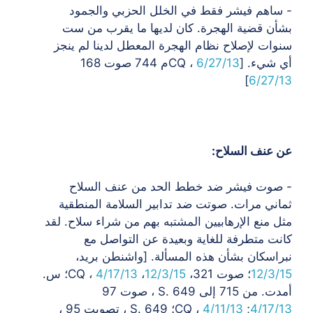
- ساهم فيشر فقط في الخلل الحزبي والجمود
بشأن قضية
الهجرة. كان لديها ما يقرب من ست
سنوات لإصلاح نظام الهجرة المعطل لدينا
لم ينجز
أي شيء. [CQ ،
6/27/13
م 744 صوت 168
]
6/27/13
عن عنف السلاح:
- صوت فيشر ضد خطط الحد من عنف السلاح
ثماني مرات. صوتت ضد
تدابير السلامة المنطقية
مثل منع الإرهابيين المشتبه بهم من شراء سلاح.
لقد
كانت متطرفة للغاية وبعيدة عن التواصل مع
نبراسكان بشأن هذه المسألة. [واشنطن
بريد،
12/3/15
؛ صوت 321،
12/3/15
، CQ ،
4/17/13
؛ س.
أمدت. من 715 إلى S. 649 ، صوت 97
4/17/13
;
4/11/13
CQ ،
؛ S. 649 ، تصويت 95 ،