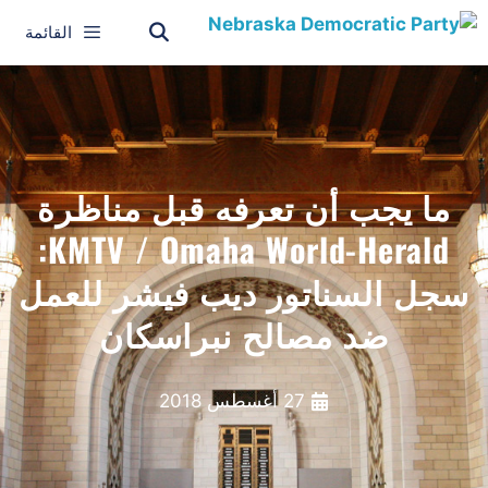
القائمة
ما يجب أن تعرفه قبل مناظرة
KMTV / Omaha World-Herald:
سجل السناتور ديب فيشر للعمل
ضد مصالح نبراسكان
27 أغسطس 2018