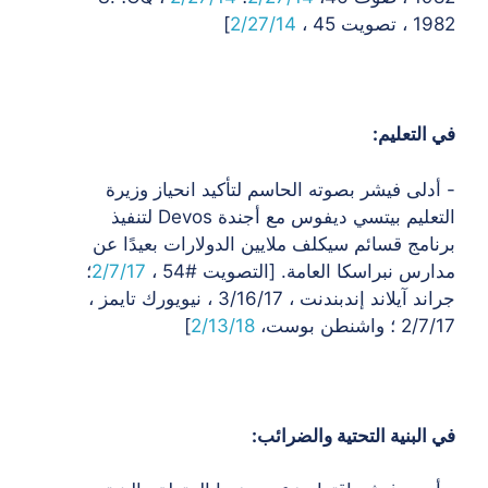
1982 ، تصويت 45 ،
2/27/14
]
في التعليم:
- أدلى فيشر بصوته الحاسم لتأكيد انحياز وزيرة
التعليم بيتسي ديفوس
مع أجندة Devos لتنفيذ
برنامج قسائم سيكلف ملايين الدولارات
بعيدًا عن
مدارس نبراسكا العامة. [التصويت #54 ،
2/7/17
؛
جراند آيلاند إندبندنت ،
3/16/17 ، نيويورك تايمز ،
2/7/17 ؛ واشنطن بوست،
2/13/18
]
في البنية التحتية والضرائب: