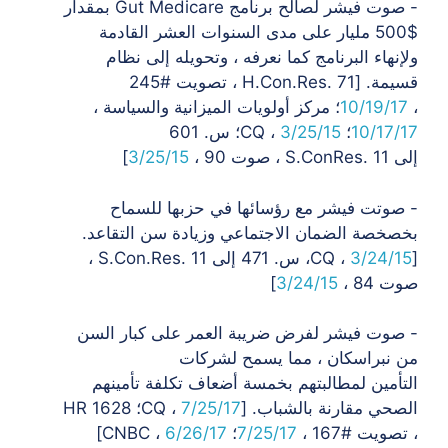
- صوت فيشر لصالح برنامج Gut Medicare بمقدار
$500 مليار على مدى السنوات العشر القادمة
ولإنهاء
البرنامج كما نعرفه ، وتحويله إلى نظام
قسيمة. [H.Con.Res. 71 ، تصويت #245
،
10/19/17
؛ مركز أولويات الميزانية والسياسة ،
10/17/17
؛ CQ ،
3/25/15
؛ س. 601
إلى
S.ConRes. 11 ، صوت 90 ،
3/25/15
]
- صوتت فيشر مع رؤسائها في حزبها للسماح
بخصخصة الضمان الاجتماعي وزيادة
سن التقاعد.
[CQ ،
3/24/15
، س. 471 إلى S.Con.Res. 11 ،
صوت 84 ،
3/24/15
]
- صوت فيشر لفرض ضريبة العمر على كبار السن
من نبراسكان ، مما يسمح لشركات
التأمين
لمطالبتهم بخمسة أضعاف تكلفة تأمينهم
الصحي مقارنة بالشباب. [CQ ،
7/25/17
؛ HR 1628
، تصويت #167 ،
7/25/17
؛ CNBC ،
6/26/17
]