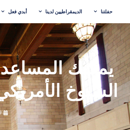
حفلتنا
الديمقراطيين لدينا
أبدي فعل
يمكنك المساعد
الشيوخ الأمريكي
19 نو