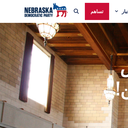
ار
تساهم
!