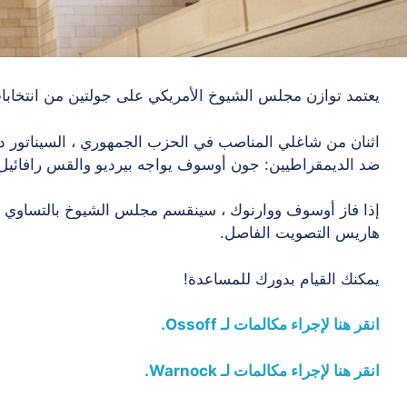
يعتمد توازن مجلس الشيوخ الأمريكي على جولتين من انتخابات الإع
اثنان من شاغلي المناصب في الحزب الجمهوري ، السيناتور ديفي
ضد الديمقراطيين: جون أوسوف يواجه بيرديو والقس رافائيل 
هاريس التصويت الفاصل.
يمكنك القيام بدورك للمساعدة!
انقر هنا لإجراء مكالمات لـ Ossoff.
انقر هنا لإجراء مكالمات لـ Warnock.