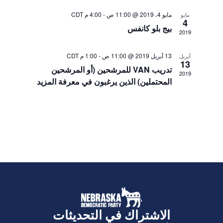
ا
ح
ي
مايو 4، 2019 @ 11:00 ص
-
4:00 م
CDT
ه
مايو
4
د
خ
د
بيج بلو كانفس
2019
.
ا
ا
ت
ث
13 أبريل 2019 @ 11:00 ص
-
1:00 م
CDT
أبريل
13
ا
و
تدريب VAN للمرشحين (أو المرشحين
2019
ل
المحتملين) الذين يرغبون في معرفة المزيد
ا
م
ل
ل
ا
ت
ح
ن
ة
ق
ل
ا
ل
م
الاشتراك في التحديثات
ش