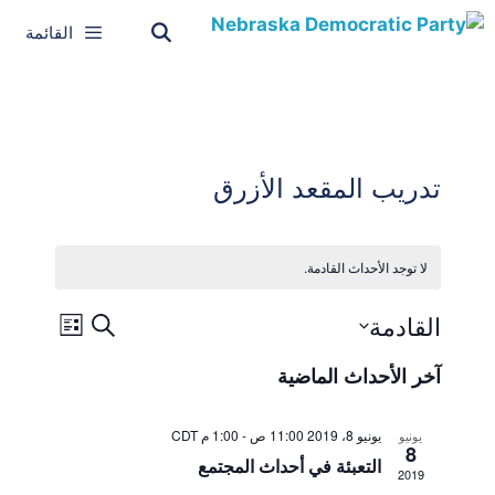
القائمة
تدريب المقعد الأزرق
لا توجد الأحداث القادمة.
ب
ح
القادمة
ب
ق
د
ح
ح
ح
ا
ث
ث
آخر الأحداث الماضية
ئ
ث
د
ا
م
د
ا
ل
ة
يونيو 8، 2019 11:00 ص
-
1:00 م
CDT
يونيو
ت
ل
م
8
التعبئة في أحداث المجتمع
ا
ش
2019
أ
ر