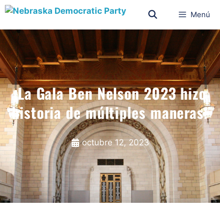
Menú
¡La Gala Ben Nelson 2023 hizo
historia de múltiples maneras!
octubre 12, 2023