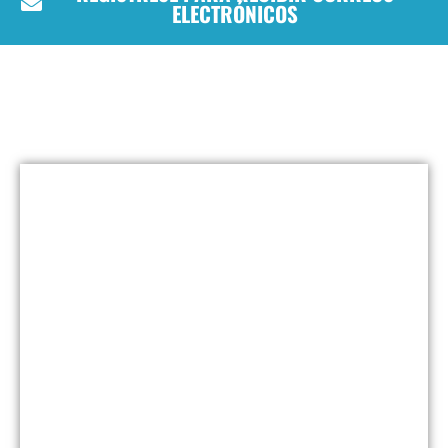
ELECTRÓNICOS
¡Tomar acción!
Our Platform
What do Democrats Believe?